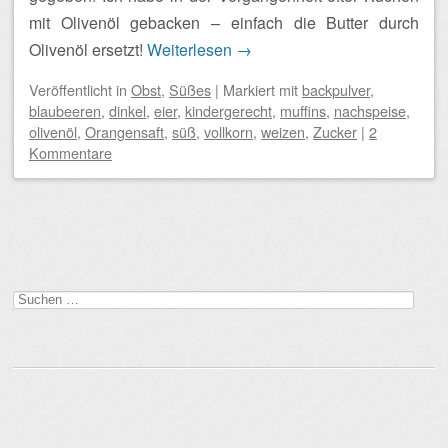
mit Olivenöl gebacken – einfach die Butter durch
Olivenöl ersetzt!
Weiterlesen
→
Veröffentlicht
in
Obst
,
Süßes
|
Markiert mit
backpulver
,
blaubeeren
,
dinkel
,
eier
,
kindergerecht
,
muffins
,
nachspeise
,
olivenöl
,
Orangensaft
,
süß
,
vollkorn
,
weizen
,
Zucker
|
2
Kommentare
Beitragsnavigation
Suchen
nach: