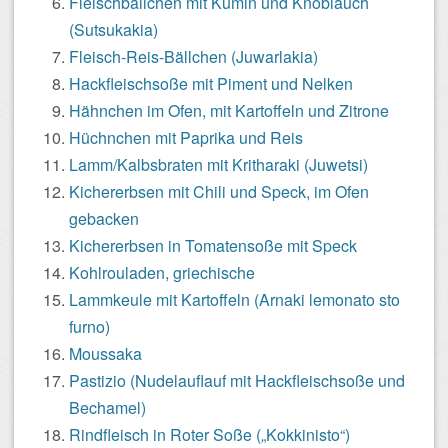
Fleischbällchen mit Kumin und Knoblauch
(Sutsukakia)
Fleisch-Reis-Bällchen (Juwarlakia)
Hackfleischsoße mit Piment und Nelken
Hähnchen im Ofen, mit Kartoffeln und Zitrone
Hüchnchen mit Paprika und Reis
Lamm/Kalbsbraten mit Kritharaki (Juwetsi)
Kichererbsen mit Chili und Speck, im Ofen
gebacken
Kichererbsen in Tomatensoße mit Speck
Kohlrouladen, griechische
Lammkeule mit Kartoffeln (Arnaki lemonato sto
furno)
Moussaka
Pastizio (Nudelauflauf mit Hackfleischsoße und
Bechamel)
Rindfleisch in Roter Soße („Kokkinisto“)