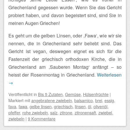
Griechenland gegessen wurde. Wenn Sie das Gericht
probiert haben, und davon begeistert sind, sind Sie in
meinen Augen Griechen!
Es geht um die gelben Linsen, oder ‚Fawa‘, wie wir sie
nennen, die in Griechenland sehr beliebt sind. Das
Gericht ist vegan, deswegen eignet es sich für die
Fastenzeit der griechisch orthodoxen Kirche, die in
Griechenland am ‚Sauberen Montag‘ anfängt – so
heisst der Rosenmontag in Griechenland.
Weiterlesen
→
Veröffentlicht
in
Bis 5 Zutaten
,
Gemüse
,
Hülsenfrüchte
|
Markiert mit
angebratene zwiebeln
,
balsamico
,
brei
,
essig
,
fava
,
fawa
,
gelbe linsen
,
griechisch
,
linsen
,
öl
,
olivenöl
,
pfeffer
,
rohe zwiebeln
,
salz
,
zitrone
,
zitronensaft
,
zwiebel
,
zwiebeln
|
9 Kommentare