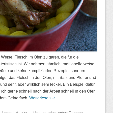
 Weise, Fleisch im Ofen zu garen, die für die
eristisch ist. Wir nehmen nämlich traditionellerweise
würze und keine komplizierten Rezepte, sondern
ger das Fleisch in den Ofen, mit Salz und Pfeffer und
 und sehr, aber wirklich sehr lecker. Ein Beispiel dafür
 ich gerne schnell nach der Arbeit schnell in den Ofen
 dem Gefrierfach.
Weiterlesen
→
n
,
Lamm
|
Markiert mit
braten
,
griechisches Oregano
,