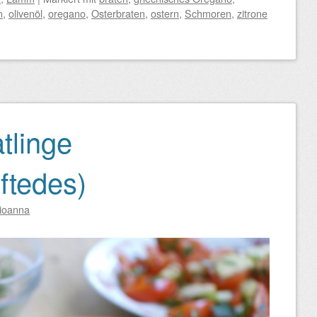
n
,
olivenöl
,
oregano
,
Osterbraten
,
ostern
,
Schmoren
,
zitrone
tlinge
ftedes)
ioanna