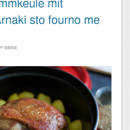
ammkeule mit
Arnaki sto fourno me
on
ioanna