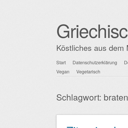
Griechis
Köstliches aus dem 
Zum
Start
Datenschutzerklärung
D
Hauptmenü
Inhalt
Vegan
Vegetarisch
springen
Schlagwort:
brate