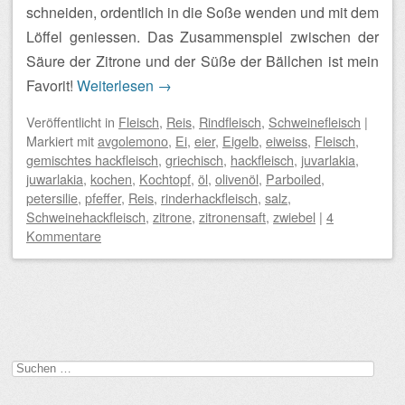
schneiden, ordentlich in die Soße wenden und mit dem
Löffel geniessen. Das Zusammenspiel zwischen der
Säure der Zitrone und der Süße der Bällchen ist mein
Favorit!
Weiterlesen
→
Veröffentlicht
in
Fleisch
,
Reis
,
Rindfleisch
,
Schweinefleisch
|
Markiert mit
avgolemono
,
Ei
,
eier
,
Eigelb
,
eiweiss
,
Fleisch
,
gemischtes hackfleisch
,
griechisch
,
hackfleisch
,
juvarlakia
,
juwarlakia
,
kochen
,
Kochtopf
,
öl
,
olivenöl
,
Parboiled
,
petersilie
,
pfeffer
,
Reis
,
rinderhackfleisch
,
salz
,
Schweinehackfleisch
,
zitrone
,
zitronensaft
,
zwiebel
|
4
Kommentare
Beitragsnavigation
Suchen
nach: