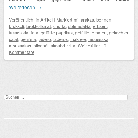
Weiterlesen
→
Veröffentlicht
in
Artikel
|
Markiert mit
arakas
,
bohnen
,
brokkoli
,
brokkolisalat
,
chorta
,
dolmadakia
,
erbsen
,
fassolakia
,
feta
,
gefüllte paprikas
,
gefüllte tomaten
,
gekochter
salat
,
gemista
,
ladero
,
laderos
,
makrele
,
moussaka
,
moussakas
,
olivenöl
,
skoubri
,
vlita
,
Weinblätter
|
9
Kommentare
Beitragsnavigation
Suchen
nach: