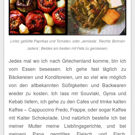
Links: gefüllte Paprikas und Tomaten, oder ‚Jemissta‘. Rechts: Bohnen
‚ladera‘. Beides am besten mit Feta zu geniessen.
Jedes mal wo ich nach Griechenland komme, bin ich
vom Essen besessen. Ich gehe fast täglich zu
Bäckereien und Konditoreien, um so viel wie möglich
von den altbekannten Süßigkeiten und Backwaren
wieder zu kosten. Ich lass mir Souvlaki, Gyros und
Kebab liefern, ich gehe zu den Cafes und trinke kalten
Kaffee – Cappuccino Fredo, Frappe, oder sogar Kaffee
mit Kalter Schokolade. Und natürlich bestelle ich bei
meiner Mutter meine Lieblingsgerichte, und bei
meinem Papa gegrilltes Fleisch und Fisch.