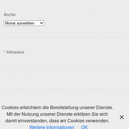
Archiv
Archiv
* Affiliatelink
Cookies erleichtern die Bereitstellung unserer Dienste.
Mit der Nutzung unserer Dienste erklären Sie sich
Powered by
WordPress
. Design:
SemPress
damit einverstanden, dass wir Cookies verwenden.
Weitere Informationen
OK