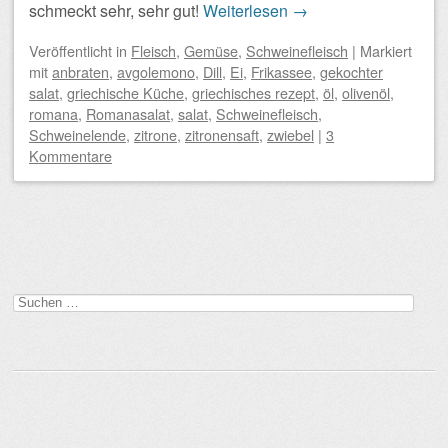
schmeckt sehr, sehr gut!
Weiterlesen
→
Veröffentlicht
in
Fleisch
,
Gemüse
,
Schweinefleisch
|
Markiert
mit
anbraten
,
avgolemono
,
Dill
,
Ei
,
Frikassee
,
gekochter
salat
,
griechische Küche
,
griechisches rezept
,
öl
,
olivenöl
,
romana
,
Romanasalat
,
salat
,
Schweinefleisch
,
Schweinelende
,
zitrone
,
zitronensaft
,
zwiebel
|
3
Kommentare
Beitragsnavigation
Suchen
nach: