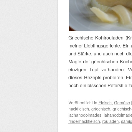
Griechische Kohlrouladen (Kr
meiner Lieblingsgerichte. Ei
und Stärke, und auch noch die 
Magie der griechischen Küche:
einzigen Topf vorhanden. Ve
dieses Rezepts probieren. Ei
noch ein bisschen Petersilie 
Veröffentlicht
in
Fleisch
,
Gemüse
hackfleisch
,
griechisch
,
griechisch
lachanodolmades
,
lahanodolmad
rinderhackfleisch
,
rouladen
,
sämi