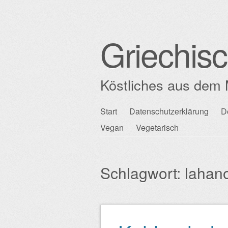
Griechis
Köstliches aus dem 
Zum
Start
Datenschutzerklärung
D
Hauptmenü
Inhalt
Vegan
Vegetarisch
springen
Schlagwort:
lahan