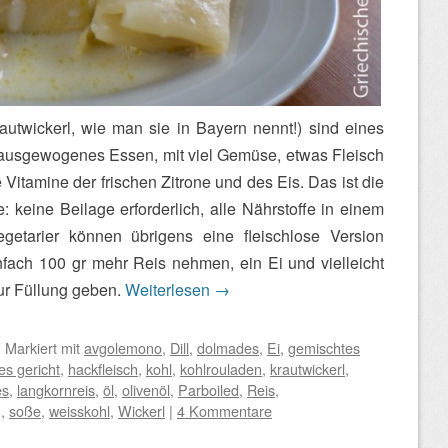
autwickerl, wie man sie in Bayern nennt!) sind eines
n ausgewogenes Essen, mit viel Gemüse, etwas Fleisch
Vitamine der frischen Zitrone und des Eis. Das ist die
 keine Beilage erforderlich, alle Nährstoffe in einem
getarier können übrigens eine fleischlose Version
nfach 100 gr mehr Reis nehmen, ein Ei und vielleicht
zur Füllung geben.
Weiterlesen
→
|
Markiert mit
avgolemono
,
Dill
,
dolmades
,
Ei
,
gemischtes
es gericht
,
hackfleisch
,
kohl
,
kohlrouladen
,
krautwickerl
,
es
,
langkornreis
,
öl
,
olivenöl
,
Parboiled
,
Reis
,
g
,
soße
,
weisskohl
,
Wickerl
|
4 Kommentare