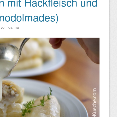
n mit Hackfleisch und
anodolmades)
von
ioanna