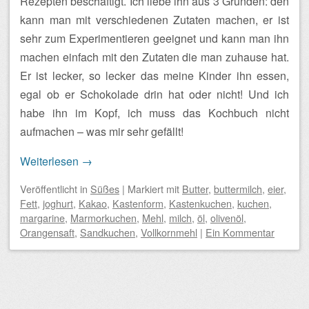
Rezepten beschäftigt. Ich liebe ihn aus 3 Grunden: den
kann man mit verschiedenen Zutaten machen, er ist
sehr zum Experimentieren geeignet und kann man ihn
machen einfach mit den Zutaten die man zuhause hat.
Er ist lecker, so lecker das meine Kinder ihn essen,
egal ob er Schokolade drin hat oder nicht! Und ich
habe ihn im Kopf, ich muss das Kochbuch nicht
aufmachen – was mir sehr gefällt!
Weiterlesen
→
Veröffentlicht
in
Süßes
|
Markiert mit
Butter
,
buttermilch
,
eier
,
Fett
,
joghurt
,
Kakao
,
Kastenform
,
Kastenkuchen
,
kuchen
,
margarine
,
Marmorkuchen
,
Mehl
,
milch
,
öl
,
olivenöl
,
Orangensaft
,
Sandkuchen
,
Vollkornmehl
|
Ein Kommentar