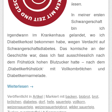
lesen.
In meiner ersten
Schwangerschaft
bin ich
irgendwann im Krankenhaus gelandet, wo ich
Diabetikerkost bekommen habe, wegen Verdacht auf
Schwangerschaftsdiabetes. Das komische an der
Geschichte war, dass ich fast ausschliesslich nach
dem Frühstück hohen Blutzucker hatte – nach dem
‚Diabetikerfrühstück‘ mit Vollkornbrötchen und
Diabetikermarmelade.
Weiterlesen
→
Veröffentlicht
in
Artikel
|
Markiert mit
backen
,
biobrot
,
brot
,
brötchen
,
diabetes
,
dorf
,
hefe
,
sauerteig
,
vollkorn
,
weizensauerteig
,
weizensauerteigbrot
,
wilder sauerteig
,
Zucker
,
zusatzstoffel
|
8 Kommentare