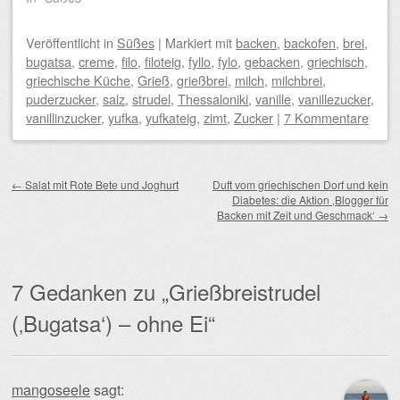
Veröffentlicht
in
Süßes
|
Markiert mit
backen
,
backofen
,
brei
,
bugatsa
,
creme
,
filo
,
filoteig
,
fyllo
,
fylo
,
gebacken
,
griechisch
,
griechische Küche
,
Grieß
,
grießbrei
,
milch
,
milchbrei
,
puderzucker
,
salz
,
strudel
,
Thessaloniki
,
vanille
,
vanillezucker
,
vanillinzucker
,
yufka
,
yufkateig
,
zimt
,
Zucker
|
7 Kommentare
Beitragsnavigation
←
Salat mit Rote Bete und Joghurt
Duft vom griechischen Dorf und kein
Diabetes: die Aktion ‚Blogger für
Backen mit Zeit und Geschmack‘
→
7 Gedanken zu „
Grießbreistrudel
(‚Bugatsa‘) – ohne Ei
“
mangoseele
sagt: