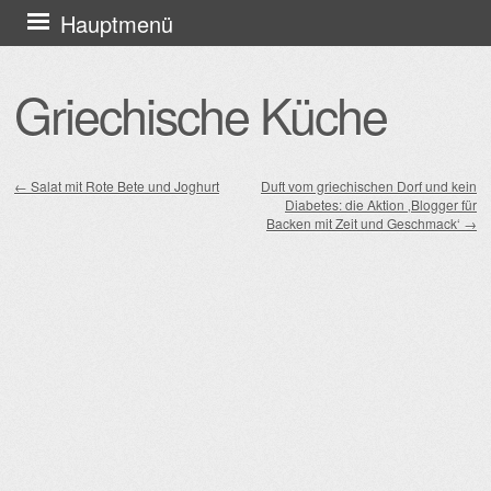
Zum
Hauptmenü
Inhalt
springen
Griechische Küche
←
Salat mit Rote Bete und Joghurt
Duft vom griechischen Dorf und kein
Diabetes: die Aktion ‚Blogger für
Beitragsnavigation
Backen mit Zeit und Geschmack‘
→