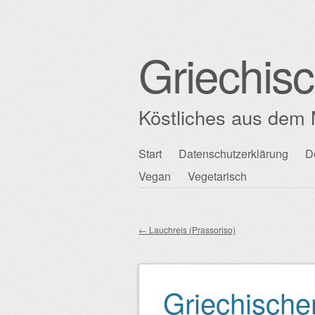
Griechis
Köstliches aus dem 
Zum
Start
Datenschutzerklärung
D
Hauptmenü
Inhalt
Vegan
Vegetarisch
springen
←
Lauchreis (Prassoriso)
Beitragsnavigation
Griechischer