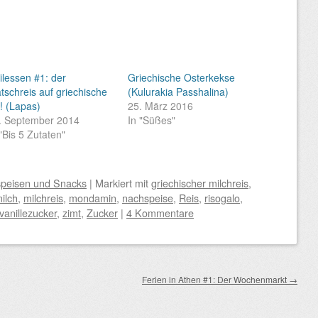
ilessen #1: der
Griechische Osterkekse
tschreis auf griechische
(Kulurakia Passhalina)
t! (Lapas)
25. März 2016
. September 2014
In "Süßes"
 "Bis 5 Zutaten"
speisen und Snacks
|
Markiert mit
griechischer milchreis
,
ilch
,
milchreis
,
mondamin
,
nachspeise
,
Reis
,
risogalo
,
vanillezucker
,
zimt
,
Zucker
|
4 Kommentare
Ferien in Athen #1: Der Wochenmarkt
→