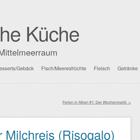
che Küche
Mittelmeerraum
esserts/Gebäck
Fisch/Meeresfrüchte
Fleisch
Getränke
Ferien in Athen #1: Der Wochenmarkt
→
 Milchreis (Risogalo)