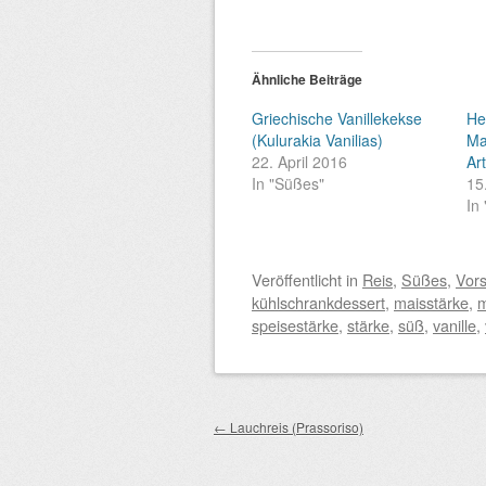
Ähnliche Beiträge
Griechische Vanillekekse
He
(Kulurakia Vanilias)
Ma
22. April 2016
Ar
In "Süßes"
15
In
Veröffentlicht
in
Reis
,
Süßes
,
Vor
kühlschrankdessert
,
maisstärke
,
m
speisestärke
,
stärke
,
süß
,
vanille
,
Beitragsnavigation
←
Lauchreis (Prassoriso)