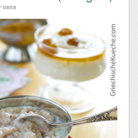
n
ioanna