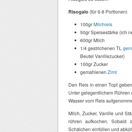
Risogalo
(für 6-8 Portionen)
100gr
Milchreis
50gr Speisestärke (ich
600gr Milch
1/4 gestrichenen TL
gema
Beutel Vanillezucker)
100gr Zucker
gemahlenen
Zimt
Den Reis in einen Topf geben
Unter gelegentlichem Rühren a
Wasser vom Reis aufgenommen 
Milch, Zucker, Vanille und S
rühren aufkochen. Sobald 
Schälchen einfüllen und abküh