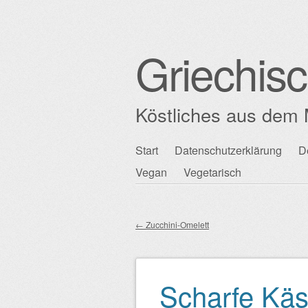
Griechis
Köstliches aus dem 
Zum
Start
Datenschutzerklärung
D
Hauptmenü
Inhalt
Vegan
Vegetarisch
springen
←
Zucchini-Omelett
Beitragsnavigation
Scharfe Käs