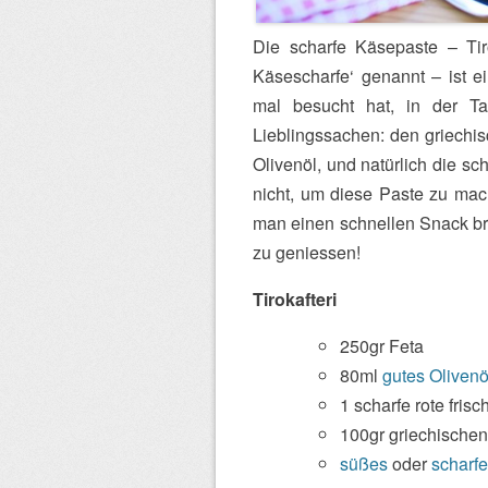
Die scharfe Käsepaste – Tiro
Käsescharfe‘ genannt – ist ei
mal besucht hat, in der Ta
Lieblingssachen: den griechis
Olivenöl, und natürlich die sc
nicht, um diese Paste zu mac
man einen schnellen Snack bra
zu geniessen!
Tirokafteri
250gr Feta
80ml
gutes Olivenö
1 scharfe rote frisc
100gr griechischen
süßes
oder
scharfe