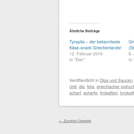
Ähnliche Beiträge
Tyropita – der bekannteste
Gr
Käse-snack Griechenlands!
(S
12. Februar 2016
8.
In "Eier"
In
Veröffentlicht
in
Dips und Saucen
chili
,
dip
,
feta
,
griechischer joghurt
scharf
,
scharfe
,
tirokafteri
,
tyrokaft
Beitragsnavigation
←
Zucchini-Omelett