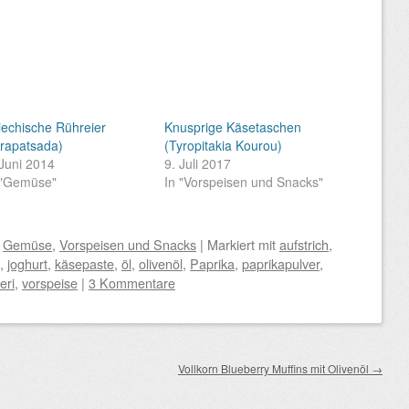
iechische Rühreier
Knusprige Käsetaschen
trapatsada)
(Tyropitakia Kourou)
 Juni 2014
9. Juli 2017
 "Gemüse"
In "Vorspeisen und Snacks"
,
Gemüse
,
Vorspeisen und Snacks
|
Markiert mit
aufstrich
,
,
joghurt
,
käsepaste
,
öl
,
olivenöl
,
Paprika
,
paprikapulver
,
eri
,
vorspeise
|
3 Kommentare
Vollkorn Blueberry Muffins mit Olivenöl
→