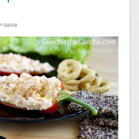
on
ioanna