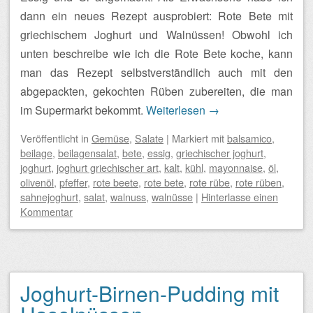
dann ein neues Rezept ausprobiert: Rote Bete mit
griechischem Joghurt und Walnüssen! Obwohl ich
unten beschreibe wie ich die Rote Bete koche, kann
man das Rezept selbstverständlich auch mit den
abgepackten, gekochten Rüben zubereiten, die man
im Supermarkt bekommt.
Weiterlesen
→
Veröffentlicht
in
Gemüse
,
Salate
|
Markiert mit
balsamico
,
beilage
,
beilagensalat
,
bete
,
essig
,
griechischer joghurt
,
joghurt
,
joghurt griechischer art
,
kalt
,
kühl
,
mayonnaise
,
öl
,
olivenöl
,
pfeffer
,
rote beete
,
rote bete
,
rote rübe
,
rote rüben
,
sahnejoghurt
,
salat
,
walnuss
,
walnüsse
|
Hinterlasse einen
Kommentar
Joghurt-Birnen-Pudding mit