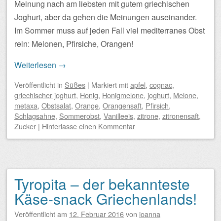
Meinung nach am liebsten mit gutem griechischen
Joghurt, aber da gehen die Meinungen auseinander.
Im Sommer muss auf jeden Fall viel mediterranes Obst
rein: Melonen, Pfirsiche, Orangen!
Weiterlesen
→
Veröffentlicht
in
Süßes
|
Markiert mit
apfel
,
cognac
,
griechischer joghurt
,
Honig
,
Honigmelone
,
joghurt
,
Melone
,
metaxa
,
Obstsalat
,
Orange
,
Orangensaft
,
Pfirsich
,
Schlagsahne
,
Sommerobst
,
Vanilleeis
,
zitrone
,
zitronensaft
,
Zucker
|
Hinterlasse einen Kommentar
Tyropita – der bekannteste
Käse-snack Griechenlands!
Veröffentlicht am
12. Februar 2016
von
ioanna