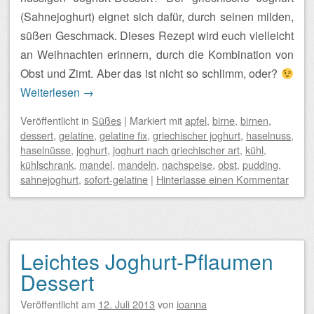
(Sahnejoghurt) eignet sich dafür, durch seinen milden,
süßen Geschmack. Dieses Rezept wird euch vielleicht
an Weihnachten erinnern, durch die Kombination von
Obst und Zimt. Aber das ist nicht so schlimm, oder?
Weiterlesen
→
Veröffentlicht
in
Süßes
|
Markiert mit
apfel
,
birne
,
birnen
,
dessert
,
gelatine
,
gelatine fix
,
griechischer joghurt
,
haselnuss
,
haselnüsse
,
joghurt
,
joghurt nach griechischer art
,
kühl
,
kühlschrank
,
mandel
,
mandeln
,
nachspeise
,
obst
,
pudding
,
sahnejoghurt
,
sofort-gelatine
|
Hinterlasse einen Kommentar
Leichtes Joghurt-Pflaumen
Dessert
Veröffentlicht am
12. Juli 2013
von
ioanna