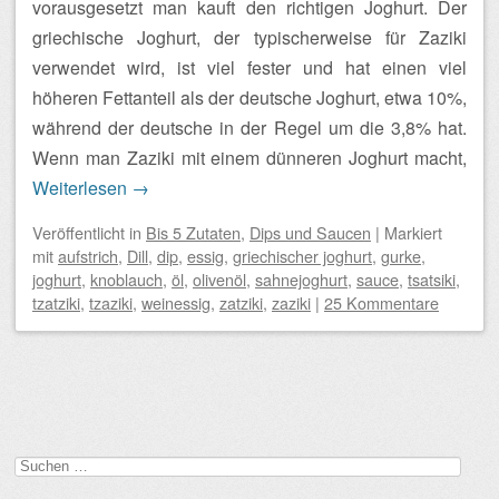
vorausgesetzt man kauft den richtigen Joghurt. Der
griechische Joghurt, der typischerweise für Zaziki
verwendet wird, ist viel fester und hat einen viel
höheren Fettanteil als der deutsche Joghurt, etwa 10%,
während der deutsche in der Regel um die 3,8% hat.
Wenn man Zaziki mit einem dünneren Joghurt macht,
Weiterlesen
→
Veröffentlicht
in
Bis 5 Zutaten
,
Dips und Saucen
|
Markiert
mit
aufstrich
,
Dill
,
dip
,
essig
,
griechischer joghurt
,
gurke
,
joghurt
,
knoblauch
,
öl
,
olivenöl
,
sahnejoghurt
,
sauce
,
tsatsiki
,
tzatziki
,
tzaziki
,
weinessig
,
zatziki
,
zaziki
|
25 Kommentare
Beitragsnavigation
Suchen
nach: