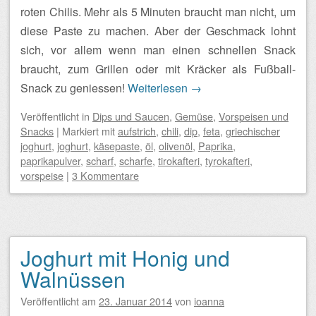
roten Chilis. Mehr als 5 Minuten braucht man nicht, um
diese Paste zu machen. Aber der Geschmack lohnt
sich, vor allem wenn man einen schnellen Snack
braucht, zum Grillen oder mit Kräcker als Fußball-
Snack zu geniessen!
Weiterlesen
→
Veröffentlicht
in
Dips und Saucen
,
Gemüse
,
Vorspeisen und
Snacks
|
Markiert mit
aufstrich
,
chili
,
dip
,
feta
,
griechischer
joghurt
,
joghurt
,
käsepaste
,
öl
,
olivenöl
,
Paprika
,
paprikapulver
,
scharf
,
scharfe
,
tirokafteri
,
tyrokafteri
,
vorspeise
|
3 Kommentare
Joghurt mit Honig und
Walnüssen
Veröffentlicht am
23. Januar 2014
von
ioanna