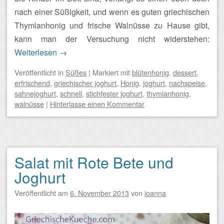
nach einer Süßigkeit, und wenn es guten griechischen
Thymianhonig und frische Walnüsse zu Hause gibt,
kann man der Versuchung nicht widerstehen:
Weiterlesen
→
Veröffentlicht
in
Süßes
|
Markiert mit
blütenhonig
,
dessert
,
erfrischend
,
griechischer joghurt
,
Honig
,
joghurt
,
nachspeise
,
sahnejoghurt
,
schnell
,
stichfester joghurt
,
thymianhonig
,
walnüsse
|
Hinterlasse einen Kommentar
Salat mit Rote Bete und
Joghurt
Veröffentlicht am
6. November 2013
von
ioanna