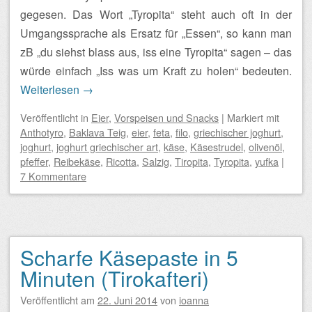
gegesen. Das Wort „Tyropita“ steht auch oft in der
Umgangssprache als Ersatz für „Essen“, so kann man
zB „du siehst blass aus, iss eine Tyropita“ sagen – das
würde einfach „Iss was um Kraft zu holen“ bedeuten.
Weiterlesen
→
Veröffentlicht
in
Eier
,
Vorspeisen und Snacks
|
Markiert mit
Anthotyro
,
Baklava Teig
,
eier
,
feta
,
filo
,
griechischer joghurt
,
joghurt
,
joghurt griechischer art
,
käse
,
Käsestrudel
,
olivenöl
,
pfeffer
,
Reibekäse
,
Ricotta
,
Salzig
,
Tiropita
,
Tyropita
,
yufka
|
7 Kommentare
Scharfe Käsepaste in 5
Minuten (Tirokafteri)
Veröffentlicht am
22. Juni 2014
von
ioanna