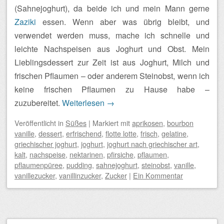
(Sahnejoghurt), da beide ich und mein Mann gerne
Zaziki
essen. Wenn aber was übrig bleibt, und
verwendet werden muss, mache ich schnelle und
leichte Nachspeisen aus Joghurt und Obst. Mein
Lieblingsdessert zur Zeit ist aus Joghurt, Milch und
frischen Pflaumen – oder anderem Steinobst, wenn ich
keine frischen Pflaumen zu Hause habe –
zuzubereitet.
Weiterlesen
→
Veröffentlicht
in
Süßes
|
Markiert mit
aprikosen
,
bourbon
vanille
,
dessert
,
erfrischend
,
flotte lotte
,
frisch
,
gelatine
,
griechischer joghurt
,
joghurt
,
joghurt nach griechischer art
,
kalt
,
nachspeise
,
nektarinen
,
pfirsiche
,
pflaumen
,
pflaumenpüree
,
pudding
,
sahnejoghurt
,
steinobst
,
vanille
,
vanillezucker
,
vanillinzucker
,
Zucker
|
Ein Kommentar