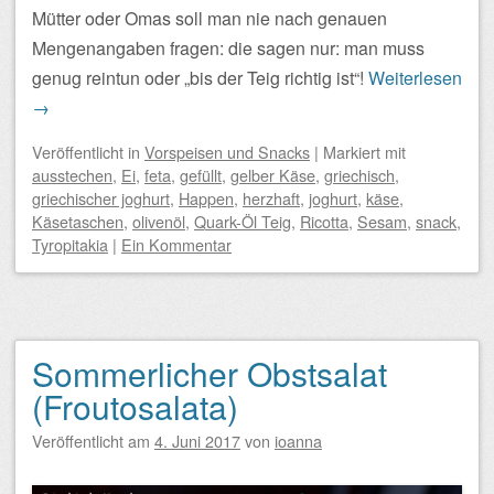
Mütter oder Omas soll man nie nach genauen
Mengenangaben fragen: die sagen nur: man muss
genug reintun oder „bis der Teig richtig ist“!
Weiterlesen
→
Veröffentlicht
in
Vorspeisen und Snacks
|
Markiert mit
ausstechen
,
Ei
,
feta
,
gefüllt
,
gelber Käse
,
griechisch
,
griechischer joghurt
,
Happen
,
herzhaft
,
joghurt
,
käse
,
Käsetaschen
,
olivenöl
,
Quark-Öl Teig
,
Ricotta
,
Sesam
,
snack
,
Tyropitakia
|
Ein Kommentar
Sommerlicher Obstsalat
(Froutosalata)
Veröffentlicht am
4. Juni 2017
von
ioanna