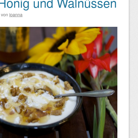
 Honig und Walnüssen
von
ioanna