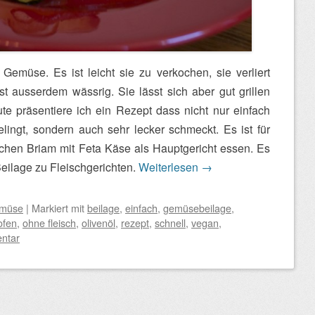
‘ Gemüse. Es ist leicht sie zu verkochen, sie verliert
t ausserdem wässrig. Sie lässt sich aber gut grillen
e präsentiere ich ein Rezept dass nicht nur einfach
gelingt, sondern auch sehr lecker schmeckt. Es ist für
chen Briam mit Feta Käse als Hauptgericht essen. Es
Beilage zu Fleischgerichten.
Weiterlesen
→
müse
|
Markiert mit
beilage
,
einfach
,
gemüsebeilage
,
ofen
,
ohne fleisch
,
olivenöl
,
rezept
,
schnell
,
vegan
,
ntar