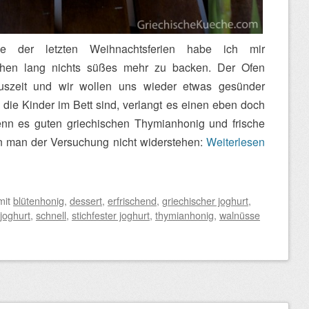
e der letzten Weihnachtsferien habe ich mir
en lang nichts süßes mehr zu backen. Der Ofen
uszeit und wir wollen uns wieder etwas gesünder
die Kinder im Bett sind, verlangt es einen eben doch
enn es guten griechischen Thymianhonig und frische
n man der Versuchung nicht widerstehen:
Weiterlesen
mit
blütenhonig
,
dessert
,
erfrischend
,
griechischer joghurt
,
joghurt
,
schnell
,
stichfester joghurt
,
thymianhonig
,
walnüsse