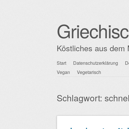
Griechis
Köstliches aus dem 
Zum
Start
Datenschutzerklärung
D
Hauptmenü
Inhalt
Vegan
Vegetarisch
springen
Schlagwort:
schnel