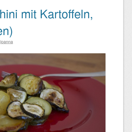
ini mit Kartoffeln,
en)
n
ioanna