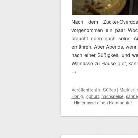
Nach dem Zucker-Overdos
vorgenommen ein paar Woch
braucht eben auch seine A
ernähren. Aber Abends, wenn 
nach einer Süßigkeit, und w
Walnüsse zu Hause gibt, kan
→
Veröffentlicht
in
Süßes
|
Markiert 
Honig
,
joghurt
,
nachspeise
,
sahne
|
Hinterlasse einen Kommentar