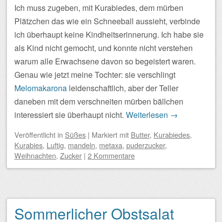
Ich muss zugeben, mit Kurabiedes, dem mürben
Plätzchen das wie ein Schneeball aussieht, verbinde
ich überhaupt keine Kindheitserinnerung. Ich habe sie
als Kind nicht gemocht, und konnte nicht verstehen
warum alle Erwachsene davon so begeistert waren.
Genau wie jetzt meine Tochter: sie verschlingt
Melomakarona
leidenschaftlich, aber der Teller
daneben mit dem verschneiten mürben bällchen
interessiert sie überhaupt nicht.
Weiterlesen
→
Veröffentlicht
in
Süßes
|
Markiert mit
Butter
,
Kurabiedes
,
Kurabies
,
Luftig
,
mandeln
,
metaxa
,
puderzucker
,
Weihnachten
,
Zucker
|
2 Kommentare
Sommerlicher Obstsalat