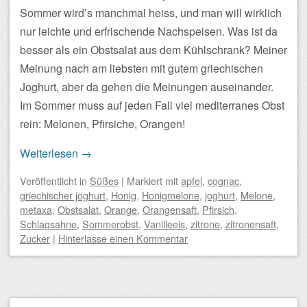
Sommer wird’s manchmal heiss, und man will wirklich
nur leichte und erfrischende Nachspeisen. Was ist da
besser als ein Obstsalat aus dem Kühlschrank? Meiner
Meinung nach am liebsten mit gutem griechischen
Joghurt, aber da gehen die Meinungen auseinander.
Im Sommer muss auf jeden Fall viel mediterranes Obst
rein: Melonen, Pfirsiche, Orangen!
Weiterlesen
→
Veröffentlicht
in
Süßes
|
Markiert mit
apfel
,
cognac
,
griechischer joghurt
,
Honig
,
Honigmelone
,
joghurt
,
Melone
,
metaxa
,
Obstsalat
,
Orange
,
Orangensaft
,
Pfirsich
,
Schlagsahne
,
Sommerobst
,
Vanilleeis
,
zitrone
,
zitronensaft
,
Zucker
|
Hinterlasse einen Kommentar