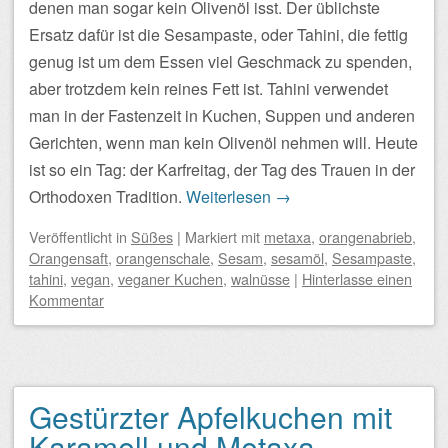
denen man sogar kein Olivenöl isst. Der üblichste
Ersatz dafür ist die Sesampaste, oder Tahini, die fettig
genug ist um dem Essen viel Geschmack zu spenden,
aber trotzdem kein reines Fett ist. Tahini verwendet
man in der Fastenzeit in Kuchen, Suppen und anderen
Gerichten, wenn man kein Olivenöl nehmen will. Heute
ist so ein Tag: der Karfreitag, der Tag des Trauen in der
Orthodoxen Tradition.
Weiterlesen
→
Veröffentlicht
in
Süßes
|
Markiert mit
metaxa
,
orangenabrieb
,
Orangensaft
,
orangenschale
,
Sesam
,
sesamöl
,
Sesampaste
,
tahini
,
vegan
,
veganer Kuchen
,
walnüsse
|
Hinterlasse einen
Kommentar
Gestürzter Apfelkuchen mit
Karamell und Metaxa