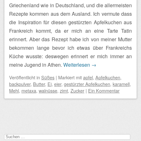
Griechenland wie in Deutschland, und die allermeisten
Rezepte kommen aus dem Ausland. Ich vermute dass
die Inspiration für diesen gestürzten Apfelkuchen aus
Frankreich kommt, da er mich an eine Tarte Tatin
erinnert. Aber das Rezept habe ich von meiner Mutter
bekommen lange bevor ich etwas über Frankreichs
Küche wusste: deswegen erinnert er mich immer an
meine Jugend in Athen.
Weiterlesen
→
Veröffentlicht
in
Süßes
|
Markiert mit
apfel
,
Apfelkuchen
,
backpulver
,
Butter
,
Ei
,
eier
,
gestürzter Apfelkuchen
,
karamell
,
Mehl
,
metaxa
,
walnüsse
,
zimt
,
Zucker
|
Ein Kommentar
Beitragsnavigation
Suchen