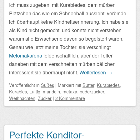
Ich muss zugeben, mit Kurabiedes, dem mürben
Plätzchen das wie ein Schneeball aussieht, verbinde
ich überhaupt keine Kindheitserinnerung. Ich habe sie
als Kind nicht gemocht, und konnte nicht verstehen
warum alle Erwachsene davon so begeistert waren.
Genau wie jetzt meine Tochter: sie verschlingt
Melomakarona
leidenschaftlich, aber der Teller
daneben mit dem verschneiten mürben bällchen
interessiert sie überhaupt nicht.
Weiterlesen
→
Veröffentlicht
in
Süßes
|
Markiert mit
Butter
,
Kurabiedes
,
Kurabies
,
Luftig
,
mandeln
,
metaxa
,
puderzucker
,
Weihnachten
,
Zucker
|
2 Kommentare
Perfekte Konditor-