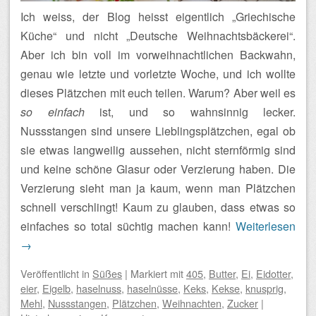
Ich weiss, der Blog heisst eigentlich „Griechische
Küche“ und nicht „Deutsche Weihnachtsbäckerei“.
Aber ich bin voll im vorweihnachtlichen Backwahn,
genau wie letzte und vorletzte Woche, und ich wollte
dieses Plätzchen mit euch teilen. Warum? Aber weil es
so einfach
ist, und so wahnsinnig lecker.
Nussstangen sind unsere Lieblingsplätzchen, egal ob
sie etwas langweilig aussehen, nicht sternförmig sind
und keine schöne Glasur oder Verzierung haben. Die
Verzierung sieht man ja kaum, wenn man Plätzchen
schnell verschlingt! Kaum zu glauben, dass etwas so
einfaches so total süchtig machen kann!
Weiterlesen
→
Veröffentlicht
in
Süßes
|
Markiert mit
405
,
Butter
,
Ei
,
Eidotter
,
eier
,
Eigelb
,
haselnuss
,
haselnüsse
,
Keks
,
Kekse
,
knusprig
,
Mehl
,
Nussstangen
,
Plätzchen
,
Weihnachten
,
Zucker
|