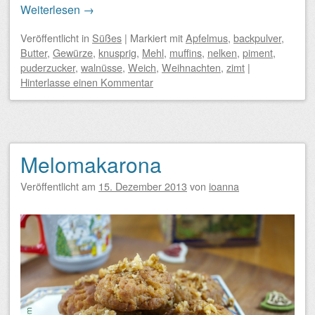
Weiterlesen
→
Veröffentlicht
in
Süßes
|
Markiert mit
Apfelmus
,
backpulver
,
Butter
,
Gewürze
,
knusprig
,
Mehl
,
muffins
,
nelken
,
piment
,
puderzucker
,
walnüsse
,
Weich
,
Weihnachten
,
zimt
|
Hinterlasse einen Kommentar
Melomakarona
Veröffentlicht am
15. Dezember 2013
von
ioanna