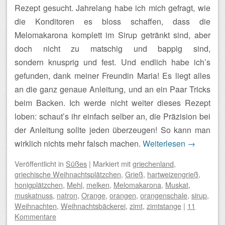
Rezept gesucht. Jahrelang habe ich mich gefragt, wie
die Konditoren es bloss schaffen, dass die
Melomakarona komplett im Sirup getränkt sind, aber
doch nicht zu matschig und bappig sind,
sondern knusprig und fest. Und endlich habe ich’s
gefunden, dank meiner Freundin Maria! Es liegt alles
an die ganz genaue Anleitung, und an ein Paar Tricks
beim Backen. Ich werde nicht weiter dieses Rezept
loben: schaut’s ihr einfach selber an, die Präzision bei
der Anleitung sollte jeden überzeugen! So kann man
wirklich nichts mehr falsch machen.
Weiterlesen
→
Veröffentlicht
in
Süßes
|
Markiert mit
griechenland
,
griechische Weihnachtsplätzchen
,
Grieß
,
hartweizengrieß
,
honigplätzchen
,
Mehl
,
melken
,
Melomakarona
,
Muskat
,
muskatnuss
,
natron
,
Orange
,
orangen
,
orangenschale
,
sirup
,
Weihnachten
,
Weihnachtsbäckerei
,
zimt
,
zimtstange
|
11
Kommentare