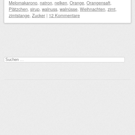
Melomakarono
,
natron
,
nelken
,
Orange
,
Orangensaft
,
Plätzchen
,
sirup
,
walnuss
,
walnüsse
,
Weihnachten
,
zimt
,
zimtstange
,
Zucker
|
12 Kommentare
Beitragsnavigation
Suchen
nach: