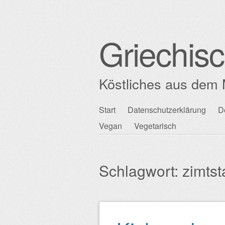
Griechis
Köstliches aus dem 
Zum
Start
Datenschutzerklärung
D
Hauptmenü
Inhalt
Vegan
Vegetarisch
springen
Schlagwort:
zimts