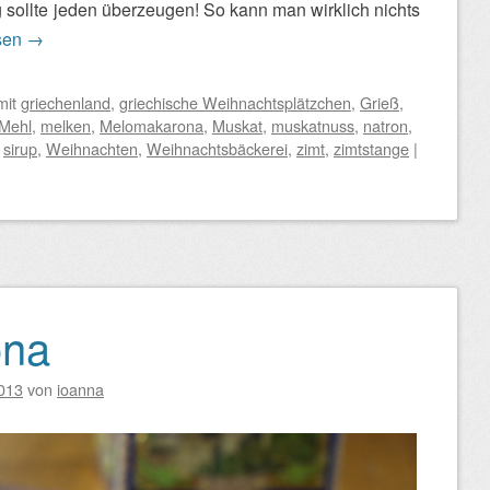
g sollte jeden überzeugen! So kann man wirklich nichts
sen
→
mit
griechenland
,
griechische Weihnachtsplätzchen
,
Grieß
,
Mehl
,
melken
,
Melomakarona
,
Muskat
,
muskatnuss
,
natron
,
,
sirup
,
Weihnachten
,
Weihnachtsbäckerei
,
zimt
,
zimtstange
|
ona
013
von
ioanna