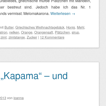
Kurabiedes, griechische mürbe Plätzchen mit Mandeln,
cker bestreut sind. Jedoch habe ich das Nr. 1
nds vermisst: Melomakarona.
Weiterlesen
→
mit
Butter
,
Griechisches Weihnachtsgebäck
,
Honig
,
Mehl
,
atron
,
nelken
,
Orange
,
Orangensaft
,
Plätzchen
,
sirup
,
,
zimt
,
zimtstange
,
Zucker
|
12 Kommentare
 „Kapama“ – und
2013
von
ioanna