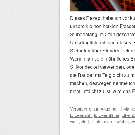
Dieses Rezept habe ich vor ku
unsere kleinen heiklen Fresser
Stundenlang im Ofen geschmort
Ursprünglich hat man dieses G
Steinofen über Stunden gekoc
Wenn man so ein ähnliches Er
Silikondeckel verwenden, ode
die Ränder mit Teig dicht zu m
machen, deswegen nehme ich 
nicht luftdicht zu ist, wird das
Veröffentlicht
in
Allgemein
|
Marki
lorbeerblatt
,
lorbeerblätter
,
olivenö
wein
,
zimt
,
zimtstange
,
zwiebel
,
z