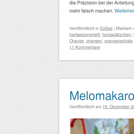
die Präzision bei der Anleitun
mehr falsch machen.
Weiterle
Veröffentlicht
in
Süßes
|
Markiert 
hartweizengrieß
,
honigplätzchen
,
Orange
,
orangen
,
orangenschale
11 Kommentare
Melomakar
Veröffentlicht am
15. Dezember 2