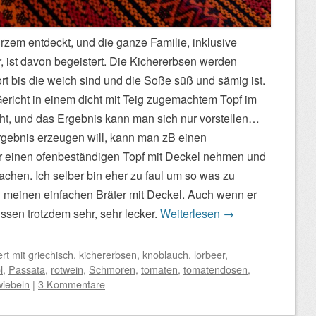
rzem entdeckt, und die ganze Familie, inklusive
, ist davon begeistert. Die Kichererbsen werden
 bis die weich sind und die Soße süß und sämig ist.
ericht in einem dicht mit Teig zugemachtem Topf im
ht, und das Ergebnis kann man sich nur vorstellen…
gebnis erzeugen will, kann man zB einen
r einen ofenbeständigen Topf mit Deckel nehmen und
achen. Ich selber bin eher zu faul um so was zu
meinen einfachen Bräter mit Deckel. Auch wenn er
 Essen trotzdem sehr, sehr lecker.
Weiterlesen
→
ert mit
griechisch
,
kichererbsen
,
knoblauch
,
lorbeer
,
l
,
Passata
,
rotwein
,
Schmoren
,
tomaten
,
tomatendosen
,
wiebeln
|
3 Kommentare