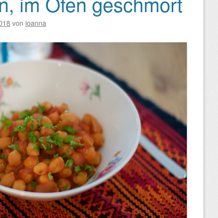
n, im Ofen geschmort
018
von
ioanna