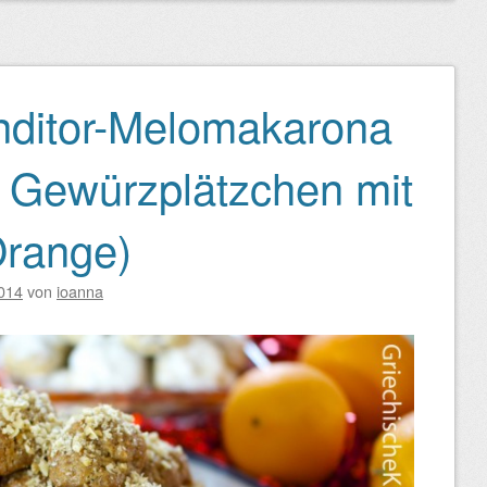
nditor-Melomakarona
e Gewürzplätzchen mit
Orange)
014
von
ioanna