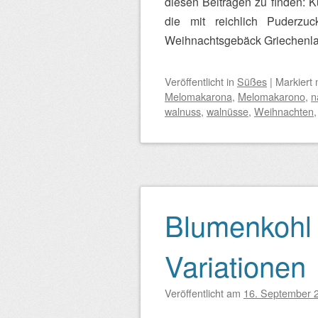
diesen Beiträgen zu finden: 
die mit reichlich Puderzu
Weihnachtsgebäck Griechenla
Veröffentlicht
in
Süßes
|
Markiert 
Melomakarona
,
Melomakarono
,
n
walnuss
,
walnüsse
,
Weihnachten
Blumenkohl
Variationen
Veröffentlicht am
16. September 