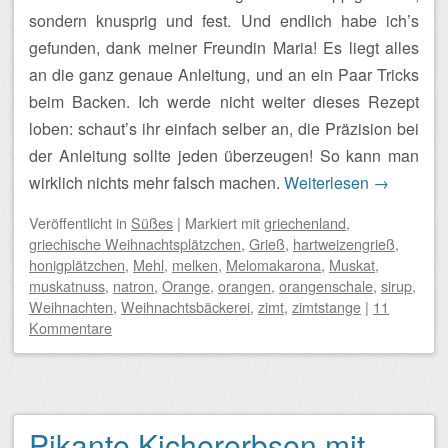
sondern knusprig und fest. Und endlich habe ich’s
gefunden, dank meiner Freundin Maria! Es liegt alles
an die ganz genaue Anleitung, und an ein Paar Tricks
beim Backen. Ich werde nicht weiter dieses Rezept
loben: schaut’s ihr einfach selber an, die Präzision bei
der Anleitung sollte jeden überzeugen! So kann man
wirklich nichts mehr falsch machen.
Weiterlesen
→
Veröffentlicht
in
Süßes
|
Markiert mit
griechenland
,
griechische Weihnachtsplätzchen
,
Grieß
,
hartweizengrieß
,
honigplätzchen
,
Mehl
,
melken
,
Melomakarona
,
Muskat
,
muskatnuss
,
natron
,
Orange
,
orangen
,
orangenschale
,
sirup
,
Weihnachten
,
Weihnachtsbäckerei
,
zimt
,
zimtstange
|
11
Kommentare
Pikante Kichererbsen mit