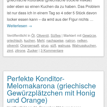
oder eben so einen Kuchen da zu haben. Das Problem
ist nur dass ich in einem Tag so 4 oder 5 Stück davon
locker essen kann – da wird aus der Figur nichts …
Weiterlesen
→
Veröffentlicht
in
Öl
,
Olivenöl
,
Süßes
|
Markiert mit
Gewürze
,
griechisch
,
kuchen
,
Mehl
,
nachspeise
,
natron
,
nelken
,
olivenöl
,
Orangensaft
,
sirup
,
süß
,
walnuss
,
Walnusskuchen
,
zimt
,
zitrone
,
Zucker
|
3 Kommentare
Perfekte Konditor-
Melomakarona (griechische
Gewürzplätzchen mit Honig
und Orange)