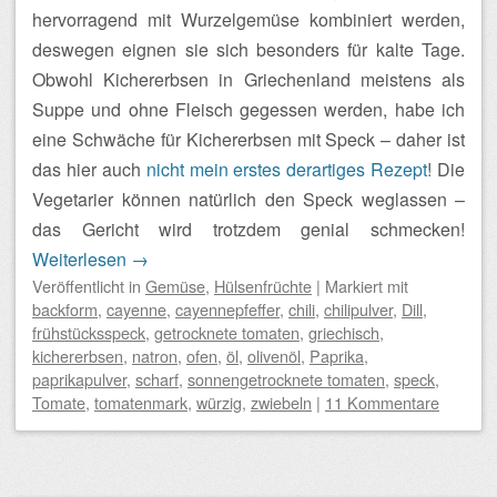
hervorragend mit Wurzelgemüse kombiniert werden,
deswegen eignen sie sich besonders für kalte Tage.
Obwohl Kichererbsen in Griechenland meistens als
Suppe und ohne Fleisch gegessen werden, habe ich
eine Schwäche für Kichererbsen mit Speck – daher ist
das hier auch
nicht mein erstes derartiges Rezept
! Die
Vegetarier können natürlich den Speck weglassen –
das Gericht wird trotzdem genial schmecken!
Weiterlesen
→
Veröffentlicht
in
Gemüse
,
Hülsenfrüchte
|
Markiert mit
backform
,
cayenne
,
cayennepfeffer
,
chili
,
chilipulver
,
Dill
,
frühstücksspeck
,
getrocknete tomaten
,
griechisch
,
kichererbsen
,
natron
,
ofen
,
öl
,
olivenöl
,
Paprika
,
paprikapulver
,
scharf
,
sonnengetrocknete tomaten
,
speck
,
Tomate
,
tomatenmark
,
würzig
,
zwiebeln
|
11 Kommentare