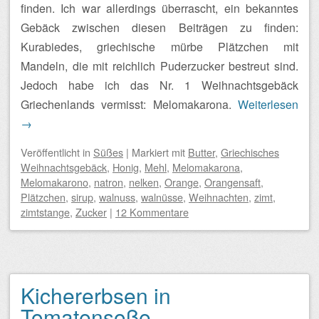
finden. Ich war allerdings überrascht, ein bekanntes
Gebäck zwischen diesen Beiträgen zu finden:
Kurabiedes, griechische mürbe Plätzchen mit
Mandeln, die mit reichlich Puderzucker bestreut sind.
Jedoch habe ich das Nr. 1 Weihnachtsgebäck
Griechenlands vermisst: Melomakarona.
Weiterlesen
→
Veröffentlicht
in
Süßes
|
Markiert mit
Butter
,
Griechisches
Weihnachtsgebäck
,
Honig
,
Mehl
,
Melomakarona
,
Melomakarono
,
natron
,
nelken
,
Orange
,
Orangensaft
,
Plätzchen
,
sirup
,
walnuss
,
walnüsse
,
Weihnachten
,
zimt
,
zimtstange
,
Zucker
|
12 Kommentare
Kichererbsen in
Tomatensoße