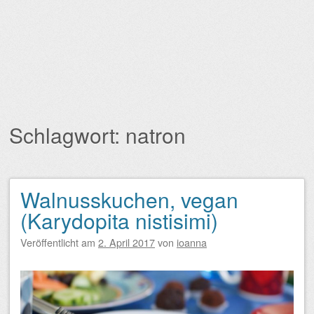
Schlagwort:
natron
Walnusskuchen, vegan
Beitragsnavigation
(Karydopita nistisimi)
Veröffentlicht am
2. April 2017
von
ioanna