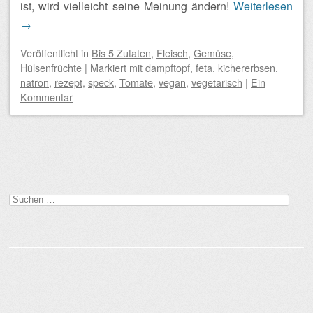
ist, wird vielleicht seine Meinung ändern!
Weiterlesen
→
Veröffentlicht
in
Bis 5 Zutaten
,
Fleisch
,
Gemüse
,
Hülsenfrüchte
|
Markiert mit
dampftopf
,
feta
,
kichererbsen
,
natron
,
rezept
,
speck
,
Tomate
,
vegan
,
vegetarisch
|
Ein
Kommentar
Beitragsnavigation
Suchen
nach: