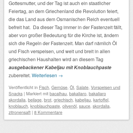
Gottesmutter, und der Tag ist auch ein staatlicher
Feiertag, an dem Griechenland die Revolution feiert,
die das Land aus dem Osmanischen Reich eventuell
befreit hat. Da dieser Tag immer in der Fastenzeit fällt,
aber von großer Bedeutung für die Kirche ist, ändern
sich die Regeln der Fastenzeit. Man darf nämlich Öl
und Fisch verspeisen, und weit und breit in allen
griechischen Haushalten wird an diesem Tag
ausgebackener Kabeljau mit Knoblauchpaste
zubereitet.
Weiterlesen
→
Veröffentlicht
in
Fisch
,
Gemüse
,
Öl
,
Salate
,
Vorspeisen und
Snacks
|
Markiert mit
bacalhau
,
bakaliaro
,
bakaliaro
skordalia
,
beilage
,
brot
,
griechisch
,
kabeljau
,
kartoffel
,
knoblauch
,
knoblauchpaste
,
olivenöl
,
sauce
,
skordalia
,
zitronensaft
|
8 Kommentare