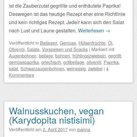
ist die Zauberzutat gegrillte und enthäutete Paprika!
Deswegen ist das heutige Rezept eher eine Richtlinie
und kein richtiges Rezept. Jede/r kann sich den Salat
nach Lust und Laune gestalten.
Weiterlesen
→
Veröffentlicht
in
Beilagen
,
Gemüse
,
Hülsenfrüchte
,
Öl
,
Olivenöl
,
Salate
,
Vorspeisen und Snacks
|
Markiert mit
Augenbohnen
,
beilage
,
bohnen
,
frühlingszwiebeln
,
gegrillt
,
gemüsepaprika
,
griechisch
,
grillbeilage
,
olivenöl
,
Paprika
,
salat
,
Schwarzaugenbohnen
,
weinessig
,
zwiebel
|
4
Kommentare
Walnusskuchen, vegan
(Karydopita nistisimi)
Veröffentlicht am
2. April 2017
von
ioanna