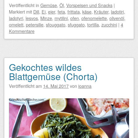
Veröffentlicht
in
Gemüse
,
Öl
,
Vorspeisen und Snacks
|
Markiert mit
Dill
,
Ei
,
eier
,
feta
,
frittata
,
käse
,
Kräuter
,
ladotiri
,
ladotyri
,
lesvos
,
Minze
,
mytilini
,
ofen
,
ofenomelette
,
olivenöl
,
omelett
,
petersilie
,
sfouggato
,
sfuggato
,
tortilla
,
zucchini
|
4
Kommentare
Gekochtes wildes
Blattgemüse (Chorta)
Veröffentlicht am
14. Mai 2017
von
ioanna