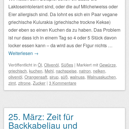
Laktoseintolerant sind, oder die auf Milcheiweiss oder
Eier allergisch sind. Da lohnt es sich ein Paar vegane
griechische Kulurakia (griechische trockne Kekse)
oder eben so einen Kuchen da zu haben. Das Problem
ist nur dass ich in einem Tag so 4 oder 5 Stück davon
locker essen kann – da wird aus der Figur nichts …
Weiterlesen
→
Veröffentlicht
in
Öl
,
Olivenöl
,
Süßes
|
Markiert mit
Gewürze
,
griechisch
,
kuchen
,
Mehl
,
nachspeise
,
natron
,
nelken
,
olivenöl
,
Orangensaft
,
sirup
,
süß
,
walnuss
,
Walnusskuchen
,
zimt
,
zitrone
,
Zucker
|
3 Kommentare
25. März: Zeit für
Backkabeljau und