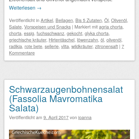
Weiterlesen
→
Veröffentlicht
in
Artikel
,
Beilagen
,
Bis 5 Zutaten
,
Öl
,
Olivenöl
,
Salate
,
Vorspeisen und Snacks
|
Markiert mit
agria chorta
,
chorta
,
essig
,
fuchsschwanz
,
gekocht
,
glyka chorta
,
griechische kräuter
,
Hirtentäschel
,
löwenzahn
,
öl
,
olivenöl
,
radikia
,
rote bete
,
sellerie
,
vlita
,
wildkräuter
,
zitronensaft
|
7
Kommentare
Schwarzaugenbohnensalat
(Fassolia Mavromatika
Salata)
Veröffentlicht am
9. April 2017
von
ioanna