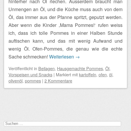
hinterher nach Öl riechen. Ausserdem braucht man
Unmengen an Öl, und die Küche muss auch von dem
Öl, das immer aus der Pfanne spritzt, geputzt werden.
Aber wenn die Kinder ‚Mama Pommes!‘ rufen weiss
ich, dass ich tolle Pommes in einer Halben Stunde
auftischen kann, und das mit wenig Aufwand und
wenig Öl. Ofen-Pommes, die genau wie die echte
Sache schmecken!
Weiterlesen
→
Veröffentlicht
in
Beilagen
,
Hausgemachte Pommes
,
Öl
,
Vorspeisen und Snacks
|
Markiert mit
kartoffeln
,
ofen
,
öl
,
olivenöl
,
pommes
|
2 Kommentare
Beitragsnavigation
Suchen
nach: