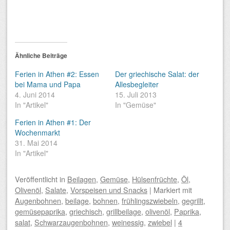
Ähnliche Beiträge
Ferien in Athen #2: Essen
Der griechische Salat: der
bei Mama und Papa
Allesbegleiter
4. Juni 2014
15. Juli 2013
In "Artikel"
In "Gemüse"
Ferien in Athen #1: Der
Wochenmarkt
31. Mai 2014
In "Artikel"
Veröffentlicht
in
Beilagen
,
Gemüse
,
Hülsenfrüchte
,
Öl
,
Olivenöl
,
Salate
,
Vorspeisen und Snacks
|
Markiert mit
Augenbohnen
,
beilage
,
bohnen
,
frühlingszwiebeln
,
gegrillt
,
gemüsepaprika
,
griechisch
,
grillbeilage
,
olivenöl
,
Paprika
,
salat
,
Schwarzaugenbohnen
,
weinessig
,
zwiebel
|
4