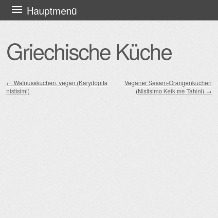
Zum
Hauptmenü
Inhalt
springen
Griechische Küche
←
Walnusskuchen, vegan (Karydopita
Veganer Sesam-Orangenkuchen
nistisimi)
(Nistisimo Keik me Tahini)
→
Beitragsnavigation