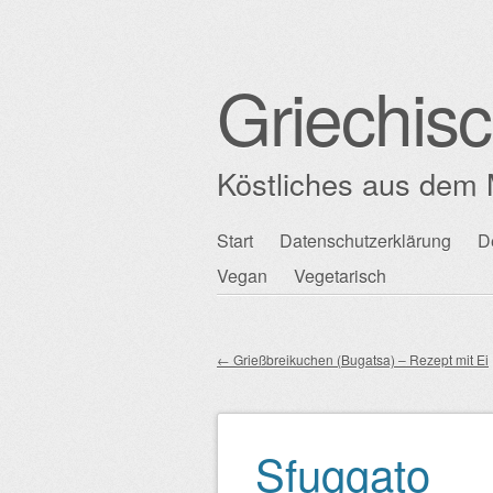
Griechis
Köstliches aus dem 
Zum
Start
Datenschutzerklärung
D
Hauptmenü
Inhalt
Vegan
Vegetarisch
springen
←
Grießbreikuchen (Bugatsa) – Rezept mit Ei
Beitragsnavigation
Sfuggato