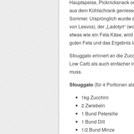
Hauptspeise, Picknicksnack ode
aus dem Kühlschrank geniesse
Sommer. Ursprünglich wurde es
von Lesvos), der „Ladotyri“ (wor
etwas wie ein Feta Käse, wird 
guten Feta und das Ergebnis l
Sfouggato erinnert an die Zucc
Low Carb als auch einfacher i
muss.
Sfouggato
(für 4 Portionen al
1kg Zucchini
2 Zwiebeln
1 Bund Petersilie
1 Bund Dill
1/2 Bund Minze