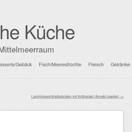
che Küche
Mittelmeerraum
esserts/Gebäck
Fisch/Meeresfrüchte
Fleisch
Getränke
Lammhaxerl/Kalbsbraten mit Kritharaki (Arnaki juwetsi)
→