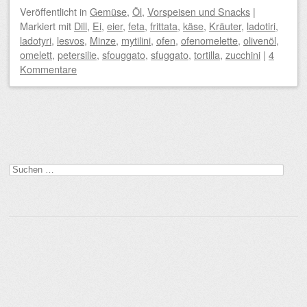
Veröffentlicht
in
Gemüse
,
Öl
,
Vorspeisen und Snacks
|
Markiert mit
Dill
,
Ei
,
eier
,
feta
,
frittata
,
käse
,
Kräuter
,
ladotiri
,
ladotyri
,
lesvos
,
Minze
,
mytilini
,
ofen
,
ofenomelette
,
olivenöl
,
omelett
,
petersilie
,
sfouggato
,
sfuggato
,
tortilla
,
zucchini
|
4
Kommentare
Beitragsnavigation
Suchen
nach: