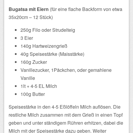
Bugatsa mit Eiern
(für eine flache Backform von etwa
35x20cm – 12 Stück)
250g Filo oder Strudelteig
3 Eier
140g Hartweizengrieß
40g Speisestärke (Maisstärke)
160g Zucker
Vanillezucker, 1Päckchen, oder gemahlene
Vanille
1lt + 4-5 EL Milch
100g Butter
Speisestärke in den 4-5 Eßlöffeln Milch auflösen. Die
restliche Milch zusammen mit dem Grieß in einen Topf
geben und unter ständigem Rühren erhitzen, dabei die
Milch mit der Speisestärke dazu geben. Weiter