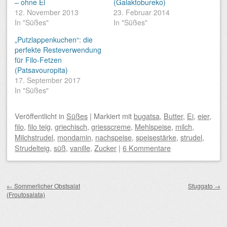
– ohne Ei
(Galaktobureko)
12. November 2013
23. Februar 2014
In "Süßes"
In "Süßes"
„Putzlappenkuchen“: die
perfekte Resteverwendung
für Filo-Fetzen
(Patsavouropita)
17. September 2017
In "Süßes"
Veröffentlicht
in
Süßes
|
Markiert mit
bugatsa
,
Butter
,
Ei
,
eier
,
filo
,
filo teig
,
griechisch
,
griesscreme
,
Mehlspeise
,
milch
,
Milchstrudel
,
mondamin
,
nachspeise
,
speisestärke
,
strudel
,
Strudelteig
,
süß
,
vanille
,
Zucker
|
6 Kommentare
Beitragsnavigation
←
Sommerlicher Obstsalat
Sfuggato
→
(Froutosalata)