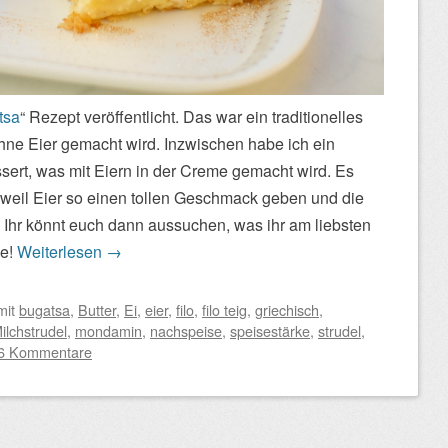
tsa
“ Rezept veröffentlicht. Das war ein traditionelles
ne Eier gemacht wird. Inzwischen habe ich ein
sert, was mit Eiern in der Creme gemacht wird. Es
t, weil Eier so einen tollen Geschmack geben und die
Ihr könnt euch dann aussuchen, was ihr am liebsten
ne!
Weiterlesen
→
mit
bugatsa
,
Butter
,
Ei
,
eier
,
filo
,
filo teig
,
griechisch
,
ilchstrudel
,
mondamin
,
nachspeise
,
speisestärke
,
strudel
,
6 Kommentare