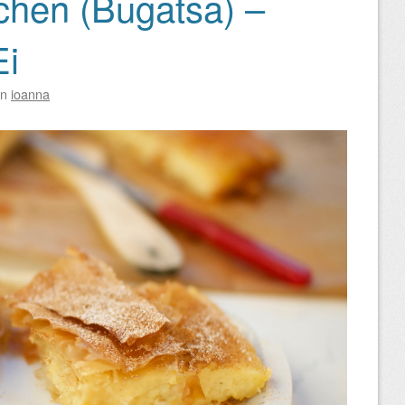
chen (Bugatsa) –
Ei
on
ioanna