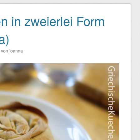
n in zweierlei Form
a)
von
ioanna