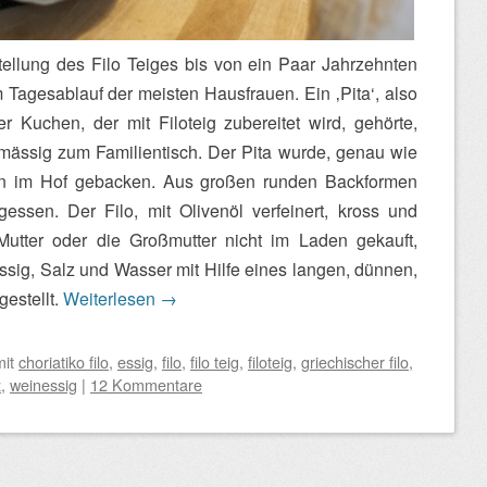
tellung des Filo Teiges bis von ein Paar Jahrzehnten
 Tagesablauf der meisten Hausfrauen. Ein ‚Pita‘, also
er Kuchen, der mit Filoteig zubereitet wird, gehörte,
mässig zum Familientisch. Der Pita wurde, genau wie
en im Hof gebacken. Aus großen runden Backformen
ssen. Der Filo, mit Olivenöl verfeinert, kross und
Mutter oder die Großmutter nicht im Laden gekauft,
ssig, Salz und Wasser mit Hilfe eines langen, dünnen,
gestellt.
Weiterlesen
→
mit
choriatiko filo
,
essig
,
filo
,
filo teig
,
filoteig
,
griechischer filo
,
z
,
weinessig
|
12 Kommentare