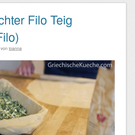
hter Filo Teig
ilo)
von
ioanna