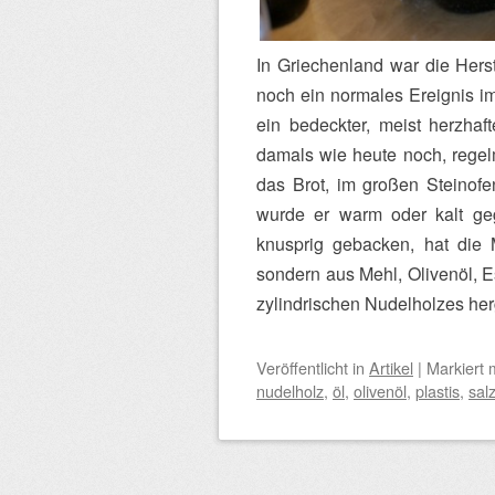
In Griechenland war die Hers
noch ein normales Ereignis im
ein bedeckter, meist herzhaft
damals wie heute noch, regel
das Brot, im großen Steinof
wurde er warm oder kalt gege
knusprig gebacken, hat die 
sondern aus Mehl, Olivenöl, E
zylindrischen Nudelholzes her
Veröffentlicht
in
Artikel
|
Markiert 
nudelholz
,
öl
,
olivenöl
,
plastis
,
sal