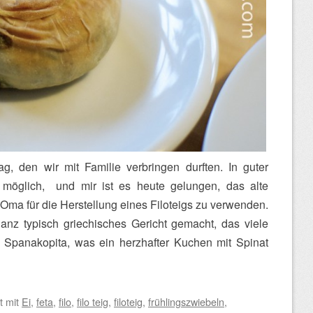
, den wir mit Familie verbringen durften. In guter
 möglich, und mir ist es heute gelungen, das alte
Oma für die Herstellung eines Filoteigs zu verwenden.
anz typisch griechisches Gericht gemacht, das viele
 Spanakopita, was ein herzhafter Kuchen mit Spinat
t mit
Ei
,
feta
,
filo
,
filo teig
,
filoteig
,
frühlingszwiebeln
,