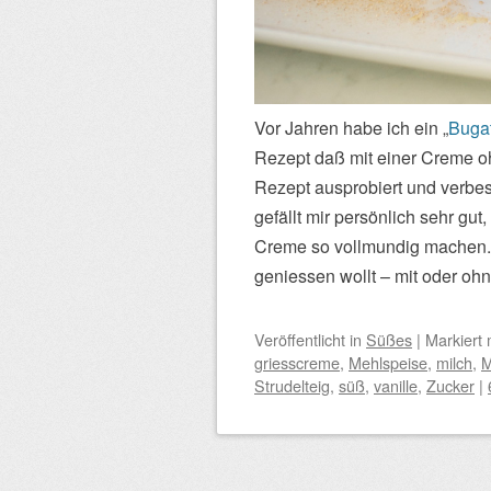
Vor Jahren habe ich ein „
Buga
Rezept daß mit einer Creme oh
Rezept ausprobiert und verbes
gefällt mir persönlich sehr gu
Creme so vollmundig machen. 
geniessen wollt – mit oder oh
Veröffentlicht
in
Süßes
|
Markiert 
griesscreme
,
Mehlspeise
,
milch
,
M
Strudelteig
,
süß
,
vanille
,
Zucker
|