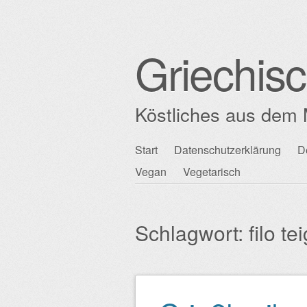
Griechis
Köstliches aus dem 
Zum
Start
Datenschutzerklärung
D
Hauptmenü
Inhalt
Vegan
Vegetarisch
springen
Schlagwort:
filo te