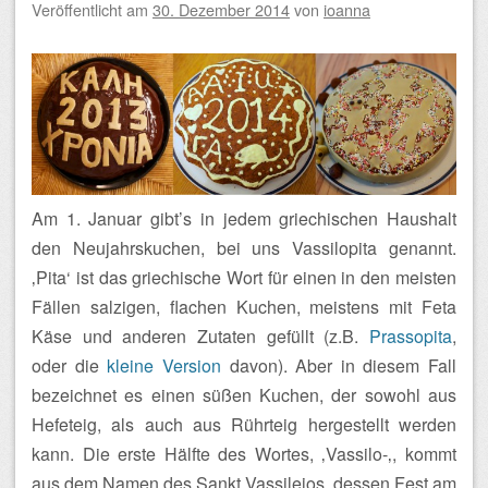
Veröffentlicht am
30. Dezember 2014
von
ioanna
Am 1. Januar gibt’s in jedem griechischen Haushalt
den Neujahrskuchen, bei uns Vassilopita genannt.
‚Pita‘ ist das griechische Wort für einen in den meisten
Fällen salzigen, flachen Kuchen, meistens mit Feta
Käse und anderen Zutaten gefüllt (z.B.
Prassopita
,
oder die
kleine Version
davon). Aber in diesem Fall
bezeichnet es einen süßen Kuchen, der sowohl aus
Hefeteig, als auch aus Rührteig hergestellt werden
kann. Die erste Hälfte des Wortes, ‚Vassilo-‚, kommt
aus dem Namen des Sankt Vassileios, dessen Fest am