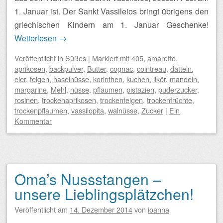
1. Januar ist. Der Sankt Vassileios bringt übrigens den
griechischen Kindern am 1. Januar Geschenke!
Weiterlesen
→
Veröffentlicht
in
Süßes
|
Markiert mit
405
,
amaretto
,
aprikosen
,
backpulver
,
Butter
,
cognac
,
cointreau
,
datteln
,
eier
,
feigen
,
haselnüsse
,
korinthen
,
kuchen
,
likör
,
mandeln
,
margarine
,
Mehl
,
nüsse
,
pflaumen
,
pistazien
,
puderzucker
,
rosinen
,
trockenaprikosen
,
trockenfeigen
,
trockenfrüchte
,
trockenpflaumen
,
vassilopita
,
walnüsse
,
Zucker
|
Ein
Kommentar
Oma’s Nussstangen –
unsere Lieblingsplätzchen!
Veröffentlicht am
14. Dezember 2014
von
ioanna