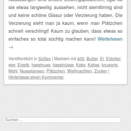
sie etwas langweilig aussehen, nicht sternförmig sind
und keine schöne Glasur oder Verzierung haben. Die
Verzierung sieht man ja kaum, wenn man Plätzchen
schnell verschlingt! Kaum zu glauben, dass etwas so
einfaches so total süchtig machen kann!
Weiterlesen
→
Veröffentlicht
in
Süßes
|
Markiert mit
405
,
Butter
,
Ei
,
Eidotter
,
eier
,
Eigelb
,
haselnuss
,
haselnüsse
,
Keks
,
Kekse
,
knusprig
,
Mehl
,
Nussstangen
,
Plätzchen
,
Weihnachten
,
Zucker
|
Hinterlasse einen Kommentar
Beitragsnavigation
Suchen
nach: