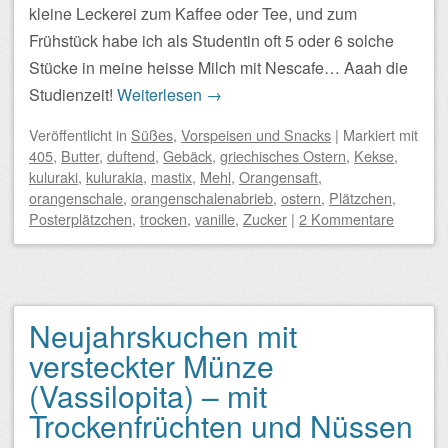
kleine Leckerei zum Kaffee oder Tee, und zum
Frühstück habe ich als Studentin oft 5 oder 6 solche
Stücke in meine heisse Milch mit Nescafe… Aaah die
Studienzeit!
Weiterlesen
→
Veröffentlicht
in
Süßes
,
Vorspeisen und Snacks
|
Markiert mit
405
,
Butter
,
duftend
,
Gebäck
,
griechisches Ostern
,
Kekse
,
kuluraki
,
kulurakia
,
mastix
,
Mehl
,
Orangensaft
,
orangenschale
,
orangenschalenabrieb
,
ostern
,
Plätzchen
,
Posterplätzchen
,
trocken
,
vanille
,
Zucker
|
2 Kommentare
Neujahrskuchen mit
versteckter Münze
(Vassilopita) – mit
Trockenfrüchten und Nüssen