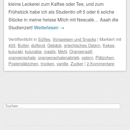
kleine Leckerei zum Kaffee oder Tee, und zum
Frühstück habe ich als Studentin oft 5 oder 6 solche
Stücke in meine heisse Milch mit Nescafe… Aaah die
Studienzeit!
Weiterlesen
→
Veröffentlicht
in
Süßes
,
Vorspeisen und Snacks
|
Markiert mit
405
,
Butter
,
duftend
,
Gebäck
,
griechisches Ostern
,
Kekse
,
kuluraki
,
kulurakia
,
mastix
,
Mehl
,
Orangensaft
,
orangenschale
,
orangenschalenabrieb
,
ostern
,
Plätzchen
,
Posterplätzchen
,
trocken
,
vanille
,
Zucker
|
2 Kommentare
Beitragsnavigation
Suchen
nach: