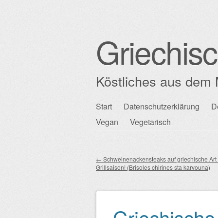
Griechis
Köstliches aus dem 
Zum
Start
Datenschutzerklärung
D
Hauptmenü
Inhalt
Vegan
Vegetarisch
springen
←
Schweinenackensteaks auf griechische Art 
Grillsaison! (Brisoles chirines sta karvouna)
Beitragsnavigation
Griechische