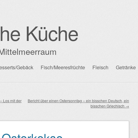
che Küche
Mittelmeerraum
esserts/Gebäck
Fisch/Meeresfrüchte
Fleisch
Getränke
– Los mit der
Bericht über einen Ostersonntag – ein bisschen Deutsch, ein
bisschen Griechisch
→
 Osterkekse