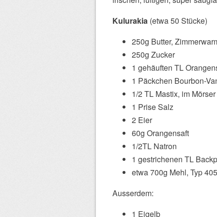
Kulurakia
(etwa 50 Stücke)
250g Butter, Zimmerwar
250g Zucker
1 gehäuften TL Orangen
1 Päckchen Bourbon-Van
1/2 TL Mastix, im Mörser 
1 Prise Salz
2 Eier
60g Orangensaft
1/2TL Natron
1 gestrichenen TL Backp
etwa 700g Mehl, Typ 40
Ausserdem:
1 Eigelb