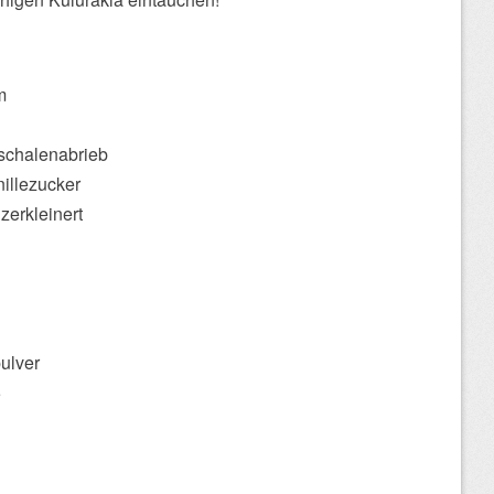
m
schalenabrieb
illezucker
zerkleinert
ulver
5