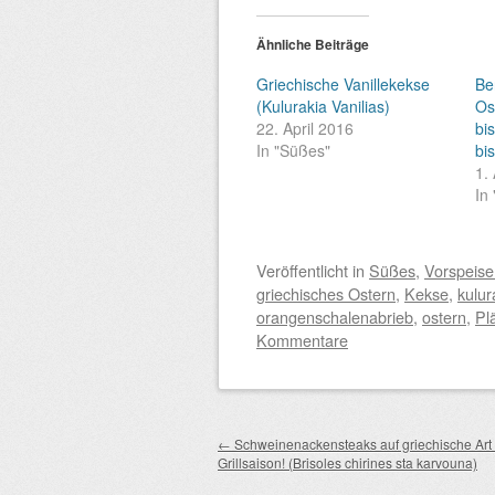
Ähnliche Beiträge
Griechische Vanillekekse
Be
(Kulurakia Vanilias)
Os
22. April 2016
bi
In "Süßes"
bi
1.
In 
Veröffentlicht
in
Süßes
,
Vorspeis
griechisches Ostern
,
Kekse
,
kulur
orangenschalenabrieb
,
ostern
,
Pl
Kommentare
Beitragsnavigation
←
Schweinenackensteaks auf griechische Art 
Grillsaison! (Brisoles chirines sta karvouna)