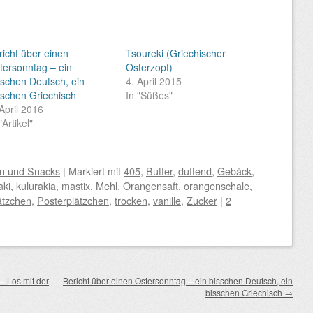
richt über einen
Tsoureki (Griechischer
tersonntag – ein
Osterzopf)
sschen Deutsch, ein
4. April 2015
sschen Griechisch
In "Süßes"
 April 2016
"Artikel"
en und Snacks
|
Markiert mit
405
,
Butter
,
duftend
,
Gebäck
,
aki
,
kulurakia
,
mastix
,
Mehl
,
Orangensaft
,
orangenschale
,
ätzchen
,
Posterplätzchen
,
trocken
,
vanille
,
Zucker
|
2
– Los mit der
Bericht über einen Ostersonntag – ein bisschen Deutsch, ein
bisschen Griechisch
→