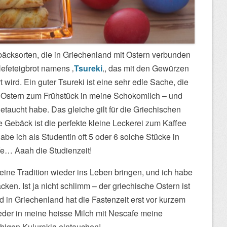
äcksorten, die in Griechenland mit Ostern verbunden
Hefeteigbrot namens ‚
Tsureki
‚, das mit den Gewürzen
 wird. Ein guter Tsureki ist eine sehr edle Sache, die
 Ostern zum Frühstück in meine Schokomilch – und
etaucht habe. Das gleiche gilt für die Griechischen
e Gebäck ist die perfekte kleine Leckerei zum Kaffee
be ich als Studentin oft 5 oder 6 solche Stücke in
fe… Aaah die Studienzeit!
leine Tradition wieder ins Leben bringen, und ich habe
ken. Ist ja nicht schlimm – der griechische Ostern ist
 in Griechenland hat die Fastenzeit erst vor kurzem
eder in meine heisse Milch mit Nescafe meine
fähigen Kulurakia eintauchen!