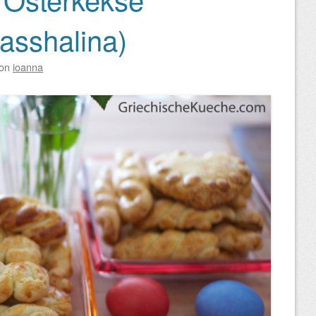
asshalina)
on
ioanna