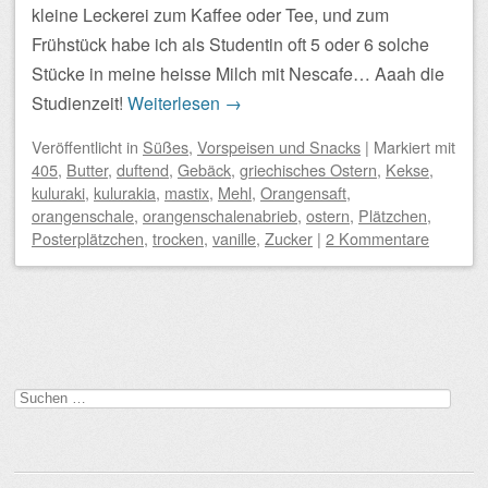
kleine Leckerei zum Kaffee oder Tee, und zum
Frühstück habe ich als Studentin oft 5 oder 6 solche
Stücke in meine heisse Milch mit Nescafe… Aaah die
Studienzeit!
Weiterlesen
→
Veröffentlicht
in
Süßes
,
Vorspeisen und Snacks
|
Markiert mit
405
,
Butter
,
duftend
,
Gebäck
,
griechisches Ostern
,
Kekse
,
kuluraki
,
kulurakia
,
mastix
,
Mehl
,
Orangensaft
,
orangenschale
,
orangenschalenabrieb
,
ostern
,
Plätzchen
,
Posterplätzchen
,
trocken
,
vanille
,
Zucker
|
2 Kommentare
Beitragsnavigation
Suchen
nach: