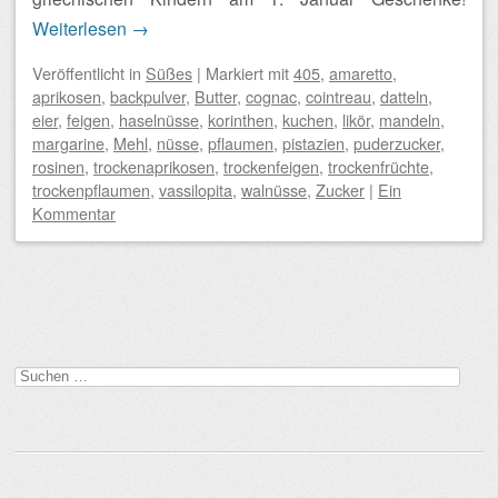
Weiterlesen
→
Veröffentlicht
in
Süßes
|
Markiert mit
405
,
amaretto
,
aprikosen
,
backpulver
,
Butter
,
cognac
,
cointreau
,
datteln
,
eier
,
feigen
,
haselnüsse
,
korinthen
,
kuchen
,
likör
,
mandeln
,
margarine
,
Mehl
,
nüsse
,
pflaumen
,
pistazien
,
puderzucker
,
rosinen
,
trockenaprikosen
,
trockenfeigen
,
trockenfrüchte
,
trockenpflaumen
,
vassilopita
,
walnüsse
,
Zucker
|
Ein
Kommentar
Beitragsnavigation
Suchen
nach: