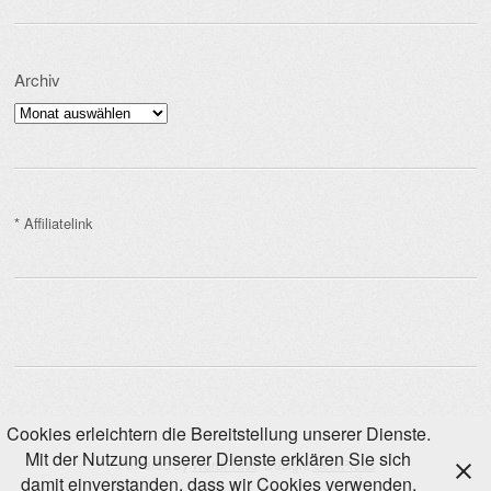
Archiv
Archiv
* Affiliatelink
Cookies erleichtern die Bereitstellung unserer Dienste.
Mit der Nutzung unserer Dienste erklären Sie sich
Powered by
WordPress
. Design:
SemPress
damit einverstanden, dass wir Cookies verwenden.