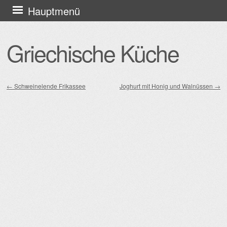
Zum
Hauptmenü
Inhalt
springen
Griechische Küche
←
Schweinelende Frikassee
Joghurt mit Honig und Walnüssen
→
Beitragsnavigation