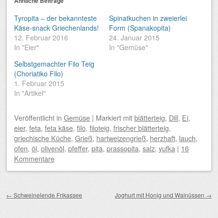
Ähnliche Beiträge
Tyropita – der bekannteste
Spinatkuchen in zweierlei
Käse-snack Griechenlands!
Form (Spanakopita)
12. Februar 2016
24. Januar 2015
In "Eier"
In "Gemüse"
Selbstgemachter Filo Teig
(Choriatiko Filo)
1. Februar 2015
In "Artikel"
Veröffentlicht
in
Gemüse
|
Markiert mit
blätterteig
,
Dill
,
Ei
,
eier
,
feta
,
feta käse
,
filo
,
filoteig
,
frischer blätterteig
,
griechische Küche
,
Grieß
,
hartweizengrieß
,
herzhaft
,
lauch
,
ofen
,
öl
,
olivenöl
,
pfeffer
,
pita
,
prassopita
,
salz
,
yufka
|
16
Kommentare
Beitragsnavigation
←
Schweinelende Frikassee
Joghurt mit Honig und Walnüssen
→