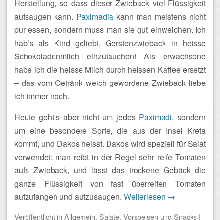
Herstellung, so dass dieser Zwieback viel Flüssigkeit
aufsaugen kann.
Paximadia
kann man meistens nicht
pur essen, sondern muss man sie gut einweichen. Ich
hab’s als Kind geliebt, Gerstenzwieback in heisse
Schokoladenmilch einzutauchen! Als erwachsene
habe ich die heisse Milch durch heissen Kaffee ersetzt
– das vom Getränk weich gewordene Zwieback liebe
ich immer noch.
Heute geht’s aber nicht um jedes
Paximadi
, sondern
um eine besondere Sorte, die aus der Insel Kreta
kommt, und Dakos heisst. Dakos wird speziell für Salat
verwendet: man reibt in der Regel sehr reife Tomaten
aufs Zwieback, und lässt das trockene Gebäck die
ganze Flüssigkeit von fast überreifen Tomaten
aufzufangen und aufzusaugen.
Weiterlesen
→
Veröffentlicht
in
Allgemein
,
Salate
,
Vorspeisen und Snacks
|