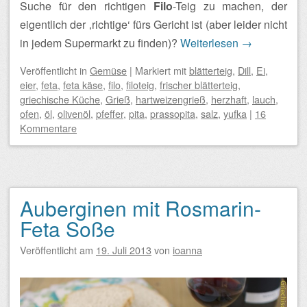
Suche für den richtigen
Filo
-Teig zu machen, der
eigentlich der ‚richtige‘ fürs Gericht ist (aber leider nicht
in jedem Supermarkt zu finden)?
Weiterlesen
→
Veröffentlicht
in
Gemüse
|
Markiert mit
blätterteig
,
Dill
,
Ei
,
eier
,
feta
,
feta käse
,
filo
,
filoteig
,
frischer blätterteig
,
griechische Küche
,
Grieß
,
hartweizengrieß
,
herzhaft
,
lauch
,
ofen
,
öl
,
olivenöl
,
pfeffer
,
pita
,
prassopita
,
salz
,
yufka
|
16
Kommentare
Auberginen mit Rosmarin-
Feta Soße
Veröffentlicht am
19. Juli 2013
von
ioanna