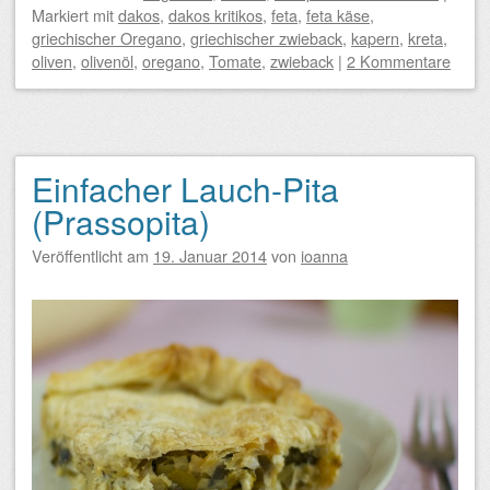
Markiert mit
dakos
,
dakos kritikos
,
feta
,
feta käse
,
griechischer Oregano
,
griechischer zwieback
,
kapern
,
kreta
,
oliven
,
olivenöl
,
oregano
,
Tomate
,
zwieback
|
2 Kommentare
Einfacher Lauch-Pita
(Prassopita)
Veröffentlicht am
19. Januar 2014
von
ioanna