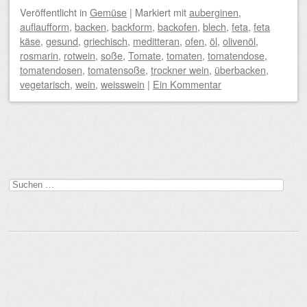
Veröffentlicht
in
Gemüse
|
Markiert mit
auberginen
,
auflaufform
,
backen
,
backform
,
backofen
,
blech
,
feta
,
feta
käse
,
gesund
,
griechisch
,
meditteran
,
ofen
,
öl
,
olivenöl
,
rosmarin
,
rotwein
,
soße
,
Tomate
,
tomaten
,
tomatendose
,
tomatendosen
,
tomatensoße
,
trockner wein
,
überbacken
,
vegetarisch
,
wein
,
weisswein
|
Ein Kommentar
Beitragsnavigation
Suchen
nach: