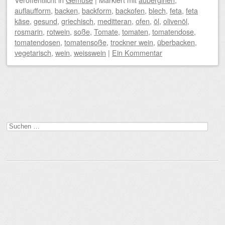
auflaufform
,
backen
,
backform
,
backofen
,
blech
,
feta
,
feta
käse
,
gesund
,
griechisch
,
meditteran
,
ofen
,
öl
,
olivenöl
,
rosmarin
,
rotwein
,
soße
,
Tomate
,
tomaten
,
tomatendose
,
tomatendosen
,
tomatensoße
,
trockner wein
,
überbacken
,
vegetarisch
,
wein
,
weisswein
|
Ein Kommentar
Beitragsnavigation
Suchen
nach: