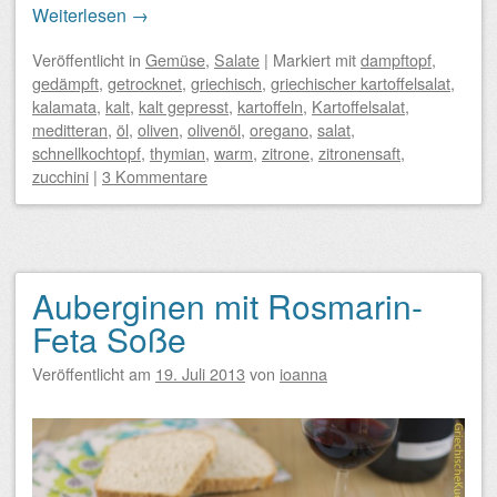
Weiterlesen
→
Veröffentlicht
in
Gemüse
,
Salate
|
Markiert mit
dampftopf
,
gedämpft
,
getrocknet
,
griechisch
,
griechischer kartoffelsalat
,
kalamata
,
kalt
,
kalt gepresst
,
kartoffeln
,
Kartoffelsalat
,
meditteran
,
öl
,
oliven
,
olivenöl
,
oregano
,
salat
,
schnellkochtopf
,
thymian
,
warm
,
zitrone
,
zitronensaft
,
zucchini
|
3 Kommentare
Auberginen mit Rosmarin-
Feta Soße
Veröffentlicht am
19. Juli 2013
von
ioanna