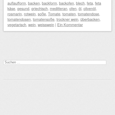
auflaufform
,
backen
,
backform
,
backofen
,
blech
,
feta
,
feta
käse
,
gesund
,
griechisch
,
meditteran
,
ofen
,
öl
,
olivenöl
,
rosmarin
,
rotwein
,
soße
,
Tomate
,
tomaten
,
tomatendose
,
tomatendosen
,
tomatensoße
,
trockner wein
,
überbacken
,
vegetarisch
,
wein
,
weisswein
|
Ein Kommentar
Beitragsnavigation
Suchen
nach: