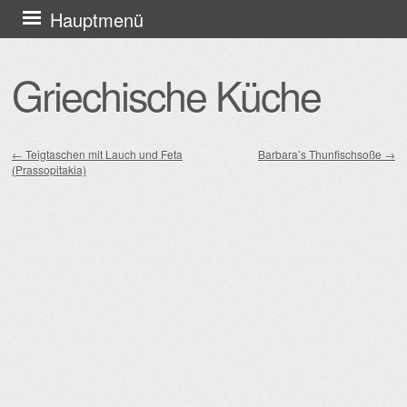
Zum
Hauptmenü
Inhalt
springen
Griechische Küche
←
Teigtaschen mit Lauch und Feta
Barbara’s Thunfischsoße
→
(Prassopitakia)
Beitragsnavigation