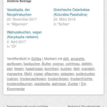
Ähnliche Beiträge
Vassilopita, der
Griechische Osterkekse
Neujahrskuchen
(Kulurakia Passhalina)
25. November 2017
25. März 2016
In "Allgemein"
In "Süßes"
Walnusskuchen, vegan
(Karydopita nistisimi)
2. April 2017
In "Öl"
Veröffentlicht
in
Süßes
|
Markiert mit
405
,
amaretto
,
aprikosen
,
backpulver
,
Butter
,
cognac
,
cointreau
,
datteln
,
eier
,
feigen
,
haselnüsse
,
korinthen
,
kuchen
,
likör
,
mandeln
,
margarine
,
Mehl
,
nüsse
,
pflaumen
,
pistazien
,
puderzucker
,
rosinen
,
trockenaprikosen
,
trockenfeigen
,
trockenfrüchte
,
trockenpflaumen
,
vassilopita
,
walnüsse
,
Zucker
|
Ein
Kommentar
Beitragsnavigation
←
Teigtaschen mit Lauch und Feta
Barbara’s Thunfischsoße
→