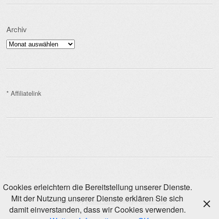
Archiv
Archiv
* Affiliatelink
Cookies erleichtern die Bereitstellung unserer Dienste.
Mit der Nutzung unserer Dienste erklären Sie sich
Powered by
WordPress
. Design:
SemPress
damit einverstanden, dass wir Cookies verwenden.