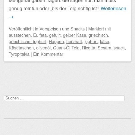
Mengenangaben fragen: die sagen nur: man muss
genug reintun oder „bis der Teig richtig ist“!
Weiterlesen
→
Veröffentlicht
in
Vorspeisen und Snacks
|
Markiert mit
ausstechen
,
Ei
,
feta
,
gefüllt
,
gelber Käse
,
griechisch
,
griechischer joghurt
,
Happen
,
herzhaft
,
joghurt
,
käse
,
Käsetaschen
,
olivenöl
,
Quark-Öl Teig
,
Ricotta
,
Sesam
,
snack
,
Tyropitakia
|
Ein Kommentar
Beitragsnavigation
Suchen
nach: