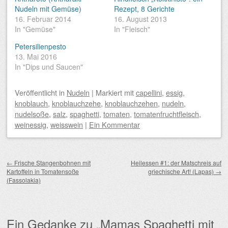
Nudeln mit Gemüse)
Rezept, 8 Gerichte
16. Februar 2014
16. August 2013
In "Gemüse"
In "Fleisch"
Petersilienpesto
13. Mai 2016
In "Dips und Saucen"
Veröffentlicht
in
Nudeln
|
Markiert mit
capellini
,
essig
,
knoblauch
,
knoblauchzehe
,
knoblauchzehen
,
nudeln
,
nudelsoße
,
salz
,
spaghetti
,
tomaten
,
tomatenfruchtfleisch
,
weinessig
,
weisswein
|
Ein Kommentar
Beitragsnavigation
←
Frische Stangenbohnen mit
Heilessen #1: der Matschreis auf
Kartoffeln in Tomatensoße
griechische Art! (Lapas)
→
(Fassolakia)
Ein Gedanke zu „
Mamas Spaghetti mit