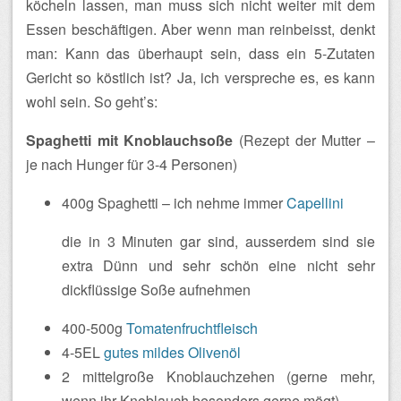
köcheln lassen, man muss sich nicht weiter mit dem
Essen beschäftigen. Aber wenn man reinbeisst, denkt
man: Kann das überhaupt sein, dass ein 5-Zutaten
Gericht so köstlich ist?
Ja, ich verspreche es, es kann
wohl sein. So geht’s:
Spaghetti mit Knoblauchsoße
(Rezept der Mutter –
je nach Hunger für 3-4 Personen)
400g Spaghetti – ich nehme immer
Capellini
die in 3 Minuten gar sind, ausserdem sind sie
extra Dünn und sehr schön eine nicht sehr
dickflüssige Soße aufnehmen
400-500g
Tomatenfruchtfleisch
4-5EL
gutes mildes Olivenöl
2 mittelgroße Knoblauchzehen (gerne mehr,
wenn ihr Knoblauch besonders gerne mögt)