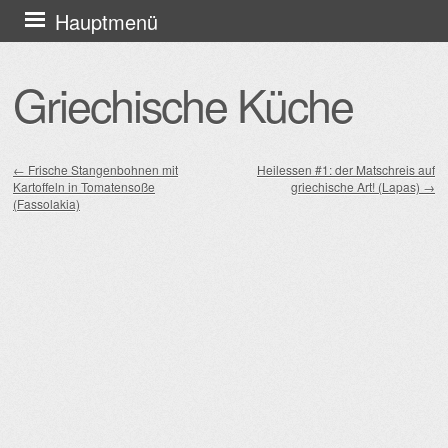
Zum
Hauptmenü
Inhalt
springen
Griechische Küche
←
Frische Stangenbohnen mit
Heilessen #1: der Matschreis auf
Kartoffeln in Tomatensoße
griechische Art! (Lapas)
→
Beitragsnavigation
(Fassolakia)