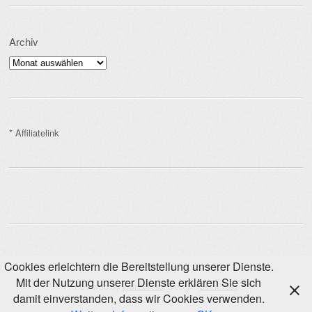
Archiv
Archiv
* Affiliatelink
Cookies erleichtern die Bereitstellung unserer Dienste.
Mit der Nutzung unserer Dienste erklären Sie sich
Powered by
WordPress
. Design:
SemPress
damit einverstanden, dass wir Cookies verwenden.