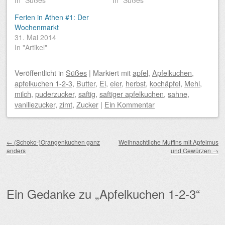
In "Süßes"
In "Süßes"
Ferien in Athen #1: Der
Wochenmarkt
31. Mai 2014
In "Artikel"
Veröffentlicht
in
Süßes
|
Markiert mit
apfel
,
Apfelkuchen
,
apfelkuchen 1-2-3
,
Butter
,
Ei
,
eier
,
herbst
,
kochäpfel
,
Mehl
,
milch
,
puderzucker
,
saftig
,
saftiger apfelkuchen
,
sahne
,
vanillezucker
,
zimt
,
Zucker
|
Ein Kommentar
Beitragsnavigation
←
(Schoko-)Orangenkuchen ganz
Weihnachtliche Muffins mit Apfelmus
anders
und Gewürzen
→
Ein Gedanke zu „
Apfelkuchen 1-2-3
“