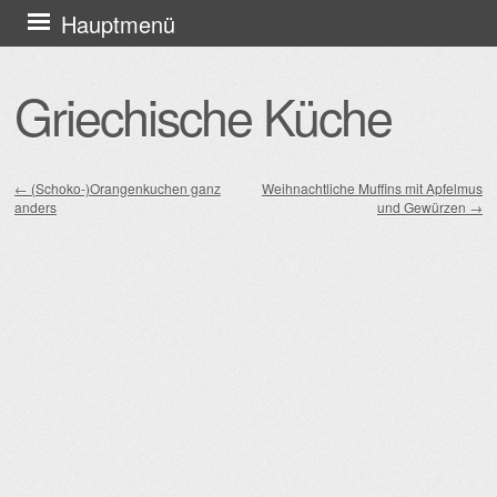
Zum
Hauptmenü
Inhalt
springen
Griechische Küche
←
(Schoko-)Orangenkuchen ganz
Weihnachtliche Muffins mit Apfelmus
anders
und Gewürzen
→
Beitragsnavigation