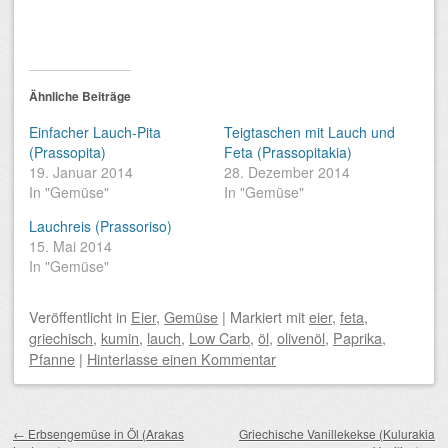
Ähnliche Beiträge
Einfacher Lauch-Pita
Teigtaschen mit Lauch und
(Prassopita)
Feta (Prassopitakia)
19. Januar 2014
28. Dezember 2014
In "Gemüse"
In "Gemüse"
Lauchreis (Prassoriso)
15. Mai 2014
In "Gemüse"
Veröffentlicht
in
Eier
,
Gemüse
|
Markiert mit
eier
,
feta
,
griechisch
,
kumin
,
lauch
,
Low Carb
,
öl
,
olivenöl
,
Paprika
,
Pfanne
|
Hinterlasse einen Kommentar
Beitragsnavigation
←
Erbsengemüse in Öl (Arakas
Griechische Vanillekekse (Kulurakia