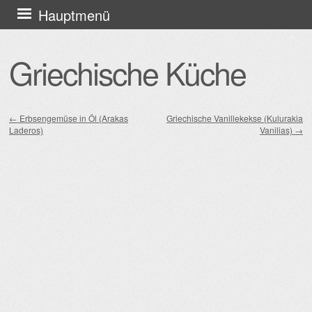
Zum
Hauptmenü
Inhalt
springen
Griechische Küche
←
Erbsengemüse in Öl (Arakas
Griechische Vanillekekse (Kulurakia
Laderos)
Vanilias)
→
Beitragsnavigation