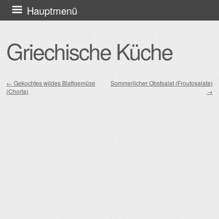
Zum
Hauptmenü
Inhalt
springen
Griechische Küche
←
Gekochtes wildes Blattgemüse
Sommerlicher Obstsalat (Froutosalata)
(Chorta)
→
Beitragsnavigation