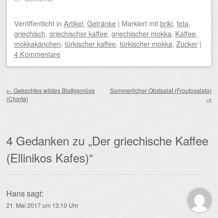
Veröffentlicht
in
Artikel
,
Getränke
|
Markiert mit
briki
,
feta
,
griechisch
,
griechischer kaffee
,
griechischer mokka
,
Kaffee
,
mokkakänchen
,
türkischer kaffee
,
türkischer mokka
,
Zucker
|
4 Kommentare
Beitragsnavigation
←
Gekochtes wildes Blattgemüse
Sommerlicher Obstsalat (Froutosalata)
(Chorta)
→
4 Gedanken zu „
Der griechische Kaffee
(Ellinikos Kafes)
“
Hans
sagt:
21. Mai 2017 um 13:10 Uhr