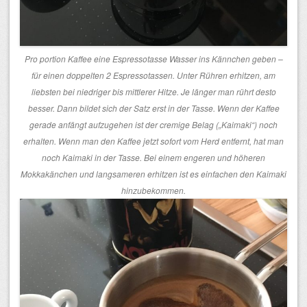
Pro portion Kaffee eine Espressotasse Wasser ins Kännchen geben –
für einen doppelten 2 Espressotassen. Unter Rühren erhitzen, am
liebsten bei niedriger bis mittlerer Hitze. Je länger man rührt desto
besser. Dann bildet sich der Satz erst in der Tasse. Wenn der Kaffee
gerade anfängt aufzugehen ist der cremige Belag („Kaimaki“) noch
erhalten. Wenn man den Kaffee jetzt sofort vom Herd entfernt, hat man
noch Kaimaki in der Tasse. Bei einem engeren und höheren
Mokkakänchen und langsameren erhitzen ist es einfachen den Kaimaki
hinzubekommen.