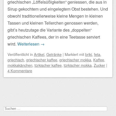
griechischen „Löffelsüßigkeiten“ geniessen, die aus in
Sirup gekochtem und eingelegtem Obst bestehen. Und
obwohl traditionellerweise kleine Mengen in kleinen
Tassen und kleinen Tellerchen genossen werden,
gibt’s heutzutage die Variante des „doppelten“
griechischen Kaffees, der in eine Teetasse serviert
wird.
Weiterlesen
→
Veröffentlicht
in
Artikel
,
Getränke
|
Markiert mit
briki
,
feta
,
griechisch
,
griechischer kaffee
,
griechischer mokka
,
Kaffee
,
mokkakänchen
,
türkischer kaffee
,
türkischer mokka
,
Zucker
|
4 Kommentare
Beitragsnavigation
Suchen
nach: