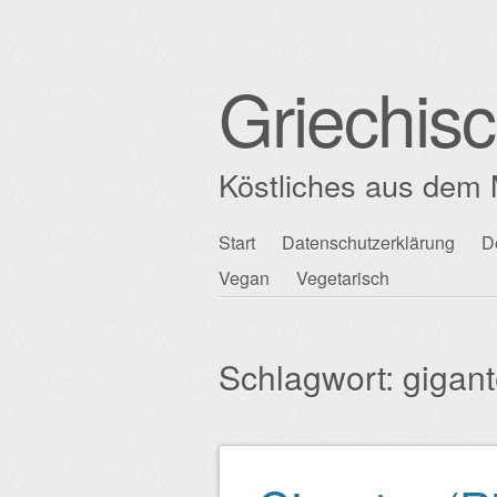
Griechis
Köstliches aus dem 
Zum
Start
Datenschutzerklärung
D
Hauptmenü
Inhalt
Vegan
Vegetarisch
springen
Schlagwort:
gigan