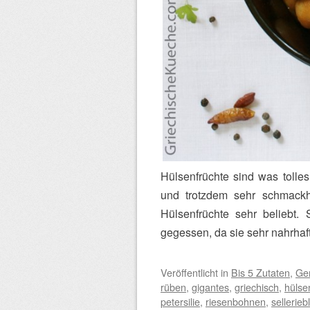
Hülsenfrüchte sind was tolle
und trotzdem sehr schmackha
Hülsenfrüchte sehr beliebt.
gegessen, da sie sehr nahrhaf
Veröffentlicht
in
Bis 5 Zutaten
,
Ge
rüben
,
gigantes
,
griechisch
,
hülse
petersilie
,
riesenbohnen
,
selleriebl