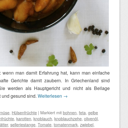
s: wenn man damit Erfahrung hat, kann man einfache
fte Gerichte damit zaubern. In Griechenland sind
 Sie werden als Hauptgericht und nicht als Beilage
t und gesund sind.
Weiterlesen
→
müse
,
Hülsenfrüchte
|
Markiert mit
bohnen
,
feta
,
gelbe
nfrüchte
,
karotten
,
knoblauch
,
knoblauchzehe
,
olivenöl
,
ätter
,
selleriestange
,
Tomate
,
tomatenmark
,
zwiebel
,