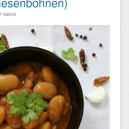
iesenbohnen)
on
ioanna