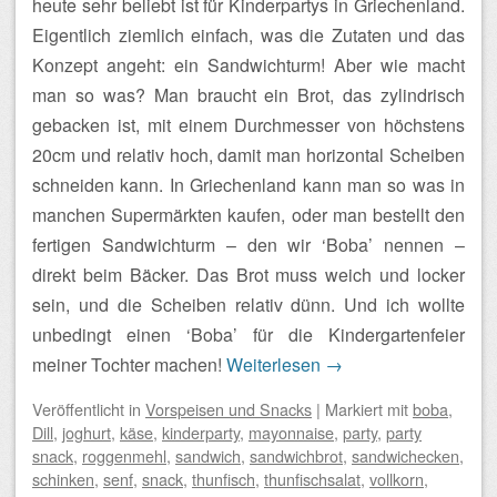
heute sehr beliebt ist für Kinderpartys in Griechenland.
Eigentlich ziemlich einfach, was die Zutaten und das
Konzept angeht: ein Sandwichturm! Aber wie macht
man so was? Man braucht ein Brot, das zylindrisch
gebacken ist, mit einem Durchmesser von höchstens
20cm und relativ hoch, damit man horizontal Scheiben
schneiden kann. In Griechenland kann man so was in
manchen Supermärkten kaufen, oder man bestellt den
fertigen Sandwichturm – den wir ‘Boba’ nennen –
direkt beim Bäcker. Das Brot muss weich und locker
sein, und die Scheiben relativ dünn. Und ich wollte
unbedingt einen ‘Boba’ für die Kindergartenfeier
meiner Tochter machen!
Weiterlesen
→
Veröffentlicht
in
Vorspeisen und Snacks
|
Markiert mit
boba
,
Dill
,
joghurt
,
käse
,
kinderparty
,
mayonnaise
,
party
,
party
snack
,
roggenmehl
,
sandwich
,
sandwichbrot
,
sandwichecken
,
schinken
,
senf
,
snack
,
thunfisch
,
thunfischsalat
,
vollkorn
,