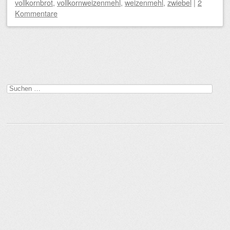
vollkornbrot
,
vollkornweizenmehl
,
weizenmehl
,
zwiebel
|
2
Kommentare
Beitragsnavigation
Suchen
nach: