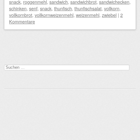
snack
,
roggenmehl
,
sandwich
,
sandwichbrot
,
sandwichecken
,
schinken
,
senf
,
snack
,
thunfisch
,
thunfischsalat
,
vollkorn
,
vollkornbrot
,
vollkornweizenmehl
,
weizenmehl
,
zwiebel
|
2
Kommentare
Beitragsnavigation
Suchen
nach: