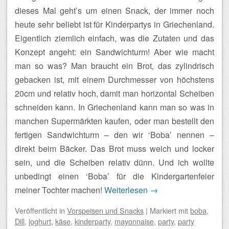
dieses Mal geht’s um einen Snack, der immer noch
heute sehr beliebt ist für Kinderpartys in Griechenland.
Eigentlich ziemlich einfach, was die Zutaten und das
Konzept angeht: ein Sandwichturm! Aber wie macht
man so was? Man braucht ein Brot, das zylindrisch
gebacken ist, mit einem Durchmesser von höchstens
20cm und relativ hoch, damit man horizontal Scheiben
schneiden kann. In Griechenland kann man so was in
manchen Supermärkten kaufen, oder man bestellt den
fertigen Sandwichturm – den wir ‘Boba’ nennen –
direkt beim Bäcker. Das Brot muss weich und locker
sein, und die Scheiben relativ dünn. Und ich wollte
unbedingt einen ‘Boba’ für die Kindergartenfeier
meiner Tochter machen!
Weiterlesen
→
Veröffentlicht
in
Vorspeisen und Snacks
|
Markiert mit
boba
,
Dill
,
joghurt
,
käse
,
kinderparty
,
mayonnaise
,
party
,
party