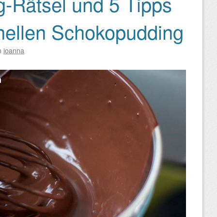
-Rätsel und 5 Tipps
onellen Schokopudding
n
ioanna