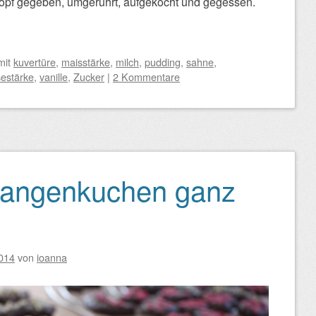
 Topf gegeben, umgerührt, aufgekocht und gegessen.
mit
kuvertüre
,
maisstärke
,
milch
,
pudding
,
sahne
,
sestärke
,
vanille
,
Zucker
|
2 Kommentare
rangenkuchen ganz
014
von
ioanna