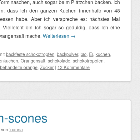
 Form naschen, auch sogar beim Plätzchen backen. Ich
en, dass ich den ganzen Kuchen innenhalb von 48
essen habe. Aber ich verspreche es: nächstes Mal
 Vielleicht bin ich sogar so geduldig, dass ich eine
Orangensaft mache.
Weiterlesen
→
mit
backfeste schokotropfen
,
backpulver
,
bio
,
Ei
,
kuchen
,
enkuchen
,
Orangensaft
,
schokolade
,
schokotropofen
,
behandelte orange
,
Zucker
|
12 Kommentare
n-scones
von
ioanna