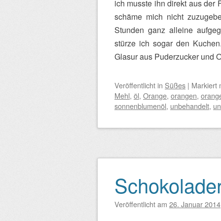
ich musste ihn direkt aus der
schäme mich nicht zuzugeb
Stunden ganz alleine aufgeg
stürze ich sogar den Kuchen.
Glasur aus Puderzucker und 
Veröffentlicht
in
Süßes
|
Markiert 
Mehl
,
öl
,
Orange
,
orangen
,
orang
sonnenblumenöl
,
unbehandelt
,
un
Schokolade
Veröffentlicht am
26. Januar 2014