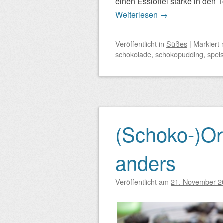
einen Esslöffel stärke in den
Weiterlesen
→
Veröffentlicht
in
Süßes
|
Markiert 
schokolade
,
schokopudding
,
spei
(Schoko-)O
anders
Veröffentlicht am
21. November 2