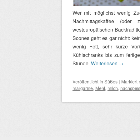
Wer mit möglichst wenig Zuc
Nachmittagskaffee (oder
westeuropäischen Backtraditi
Scones geht es gar nicht: kei
wenig Fett, sehr kurze Vor
Kühlschranks bis zum fertig
Stunde.
Weiterlesen
→
Veröffentlicht
in
Süßes
|
Markiert 
margarine
,
Mehl
,
milch
,
nachspei
Beitragsnavigation