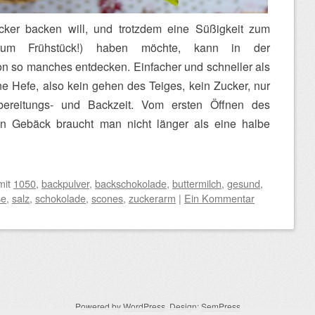
ker backen will, und trotzdem eine Süßigkeit zum
 zum Frühstück!) haben möchte, kann in der
on so manches entdecken. Einfacher und schneller als
ne Hefe, also kein gehen des Teiges, kein Zucker, nur
bereitungs- und Backzeit. Vom ersten Öffnen des
en Gebäck braucht man nicht länger als eine halbe
mit
1050
,
backpulver
,
backschokolade
,
buttermilch
,
gesund
,
se
,
salz
,
schokolade
,
scones
,
zuckerarm
|
Ein Kommentar
Powered by
WordPress
. Design:
SemPress