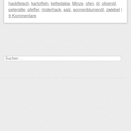
hackfleisch
,
kartoffeln
,
keftedakia
,
Minze
,
ofen
,
öl
,
olivenöl
,
petersilie
,
pfeffer
,
rinderhack
,
salz
,
sonnenblumenöl
,
zwiebel
|
9 Kommentare
Beitragsnavigation
Suchen
nach: