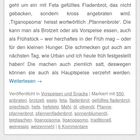
geht um ein mit Feta gefülltes Fladenbrot, das nicht
gebacken, sondern kross angebraten wird.
‚Tiganopsoma‘ heisst wortwörtlich ‚Pfannenbrote‘. Die
kann man als Brotzeit oder als Vorspeise essen, auch
als Frühstück – wer herzhaftes in der Früh mag – oder
für den kleinen Hunger. Die schmecken gut auch am
nächsten Tag, wie Urban und ich heute früh festgestellt
haben! Die machen auch ziemlich satt, deswegen
können sie auch als Hauptspeise verzehrt werden.
Weiterlesen
→
Veröffentlicht
in
Vorspeisen und Snacks
|
Markiert mit
550
,
anbraten
,
brotzeit
,
essig
,
feta
,
fladenbrot
,
gefülltes fladenbrot
,
griechisch
,
hefe
,
hefeteig
,
Mehl
,
öl
,
olivenöl
,
Pfanne
,
pfannenbrot
,
pfannenfladenbrot
,
sonnenblumenöl
,
teigtaschen
,
tiganopsoma
,
tiganopsomo
,
traditionell
,
weinessig
,
weizenmehl
|
6 Kommentare