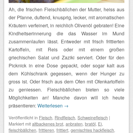
Ah, die frischen Fleischbällchen der Mutter, heiss aus
der Pfanne, duftend, knusprig, lecker, mit aromatischen
Kräutern verfeinert, in reichlich Olivenöl gebraten! Eine
Kindheitserinnerung die das Wasser im Mund
zusammenlaufen lässt. Entweder mit frisch frittierten
Kartoffeln, mit Reis oder mit einem großen
griechischen Salat und Zaziki serviert. Oder für den
Picknick in eine Dose gepackt, oder sogar kalt aus
dem Kühlschrank gegessen, wenn der Hunger zu
gross ist. Oder frisch aus dem Ofen mit Ofenkartoffeln
zu geniessen. Fleischbällchen bieten so viele
Möglichkeiten an! Manche davon will ich heute
präsentieren:
Weiterlesen
→
Veröffentlicht
in
Fleisch
,
Rindfleisch
,
Schweinefleisch
|
Markiert mit
altbackenes brot
,
anbraten
,
bratöl
,
Ei
,
fleischbällchen
,
frittieren
,
frittiert
,
gemischtes hackfleisch
,