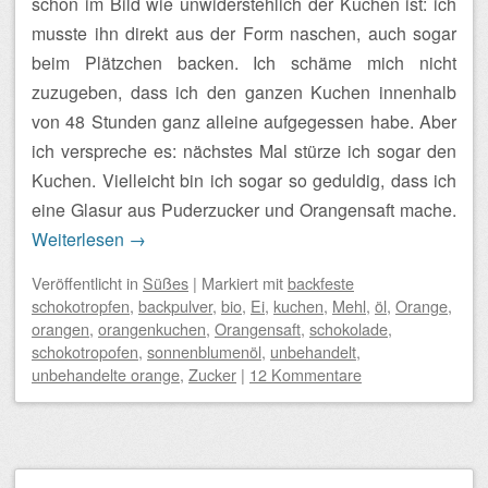
schon im Bild wie unwiderstehlich der Kuchen ist: ich
musste ihn direkt aus der Form naschen, auch sogar
beim Plätzchen backen. Ich schäme mich nicht
zuzugeben, dass ich den ganzen Kuchen innenhalb
von 48 Stunden ganz alleine aufgegessen habe. Aber
ich verspreche es: nächstes Mal stürze ich sogar den
Kuchen. Vielleicht bin ich sogar so geduldig, dass ich
eine Glasur aus Puderzucker und Orangensaft mache.
Weiterlesen
→
Veröffentlicht
in
Süßes
|
Markiert mit
backfeste
schokotropfen
,
backpulver
,
bio
,
Ei
,
kuchen
,
Mehl
,
öl
,
Orange
,
orangen
,
orangenkuchen
,
Orangensaft
,
schokolade
,
schokotropofen
,
sonnenblumenöl
,
unbehandelt
,
unbehandelte orange
,
Zucker
|
12 Kommentare