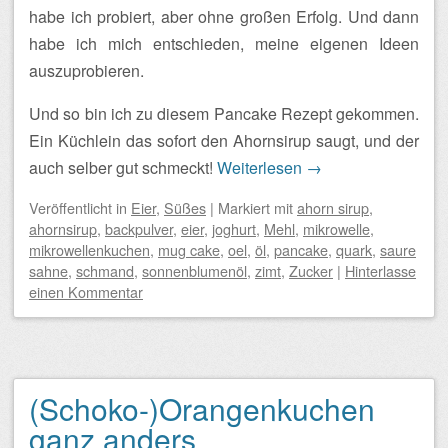
habe ich probiert, aber ohne großen Erfolg. Und dann
habe ich mich entschieden, meine eigenen Ideen
auszuprobieren.
Und so bin ich zu diesem Pancake Rezept gekommen.
Ein Küchlein das sofort den Ahornsirup saugt, und der
auch selber gut schmeckt!
Weiterlesen
→
Veröffentlicht
in
Eier
,
Süßes
|
Markiert mit
ahorn sirup
,
ahornsirup
,
backpulver
,
eier
,
joghurt
,
Mehl
,
mikrowelle
,
mikrowellenkuchen
,
mug cake
,
oel
,
öl
,
pancake
,
quark
,
saure
sahne
,
schmand
,
sonnenblumenöl
,
zimt
,
Zucker
|
Hinterlasse
einen Kommentar
(Schoko-)Orangenkuchen
ganz anders