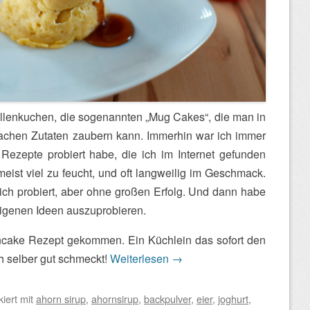
ellenkuchen, die sogenannten „Mug Cakes“, die man in
achen Zutaten zaubern kann. Immerhin war ich immer
 Rezepte probiert habe, die ich im Internet gefunden
ist viel zu feucht, und oft langweilig im Geschmack.
h probiert, aber ohne großen Erfolg. Und dann habe
eigenen Ideen auszuprobieren.
ncake Rezept gekommen. Ein Küchlein das sofort den
h selber gut schmeckt!
Weiterlesen
→
iert mit
ahorn sirup
,
ahornsirup
,
backpulver
,
eier
,
joghurt
,