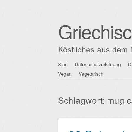
Griechis
Köstliches aus dem 
Zum
Start
Datenschutzerklärung
D
Hauptmenü
Inhalt
Vegan
Vegetarisch
springen
Schlagwort:
mug c