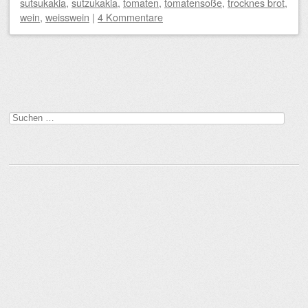
sutsukakia
,
sutzukakia
,
tomaten
,
tomatensoße
,
trocknes brot
,
wein
,
weisswein
|
4 Kommentare
Beitragsnavigation
Suchen
nach: