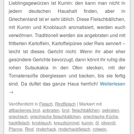
Lieblingsgewürzen ist Kumin: den kann man nicht in
jedem deutschen Haushalt finden, aber in
Griechenland ist er sehr üblich. Diese Fleischbällchen,
mit Kumin und Knoblauch aromatisiert, werden euch
verwöhnen. Traditionell werden sie angebraten und mit
frittierten Kartoffeln, Kartoffelpüree oder Reis serviert –
leicht ist dieses Gericht nicht. Wenn ihr aber eher
gesündere Gerichte bevorzugt, dann könnt ihr ruhig die
rohen Sutsukakia in den Ofen stecken, mit der
Tomatensoße übergiessen und backen, bis sie fertig
sind. Da duftet das ganze Haus herrlich!
Weiterlesen
→
Veröffentlicht
in
Fleisch
,
Rindfleisch
|
Markiert mit
altbackenes brot
,
anbraten
,
brot
,
fleischbällchen
,
gebraten
,
griechisch
,
griechische fleischbällchen
,
griechische Küche
,
hackfleisch
,
knoblauch
,
kreuzkümmel
,
kumin
,
öl
,
olivenöl
,
Pfanne
,
Rind
,
rinderhack
,
rinderhackfleisch
,
rotwein
,