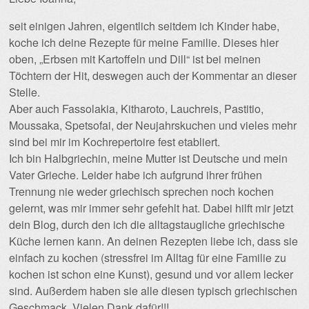
seit einigen Jahren, eigentlich seitdem ich Kinder habe,
koche ich deine Rezepte für meine Familie. Dieses hier
oben, „Erbsen mit Kartoffeln und Dill“ ist bei meinen
Töchtern der Hit, deswegen auch der Kommentar an dieser
Stelle.
Aber auch Fassolakia, Kitharoto, Lauchreis, Pastitio,
Moussaka, Spetsofai, der Neujahrskuchen und vieles mehr
sind bei mir im Kochrepertoire fest etabliert.
Ich bin Halbgriechin, meine Mutter ist Deutsche und mein
Vater Grieche. Leider habe ich aufgrund ihrer frühen
Trennung nie weder griechisch sprechen noch kochen
gelernt, was mir immer sehr gefehlt hat. Dabei hilft mir jetzt
dein Blog, durch den ich die alltagstaugliche griechische
Küche lernen kann. An deinen Rezepten liebe ich, dass sie
einfach zu kochen (stressfrei im Alltag für eine Familie zu
kochen ist schon eine Kunst), gesund und vor allem lecker
sind. Außerdem haben sie alle diesen typisch griechischen
Geschmack. Vielen Dank dafür!!!