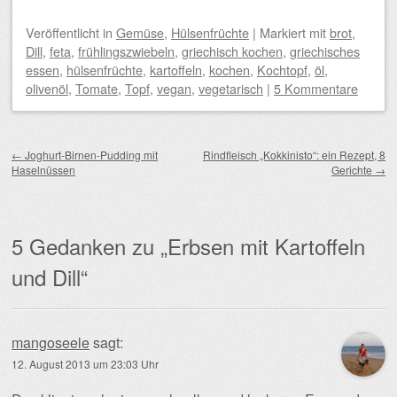
Veröffentlicht
in
Gemüse
,
Hülsenfrüchte
|
Markiert mit
brot
,
Dill
,
feta
,
frühlingszwiebeln
,
griechisch kochen
,
griechisches
essen
,
hülsenfrüchte
,
kartoffeln
,
kochen
,
Kochtopf
,
öl
,
olivenöl
,
Tomate
,
Topf
,
vegan
,
vegetarisch
|
5 Kommentare
Beitragsnavigation
←
Joghurt-Birnen-Pudding mit
Rindfleisch „Kokkinisto“: ein Rezept, 8
Haselnüssen
Gerichte
→
5 Gedanken zu „
Erbsen mit Kartoffeln
und Dill
“
mangoseele
sagt:
12. August 2013 um 23:03 Uhr