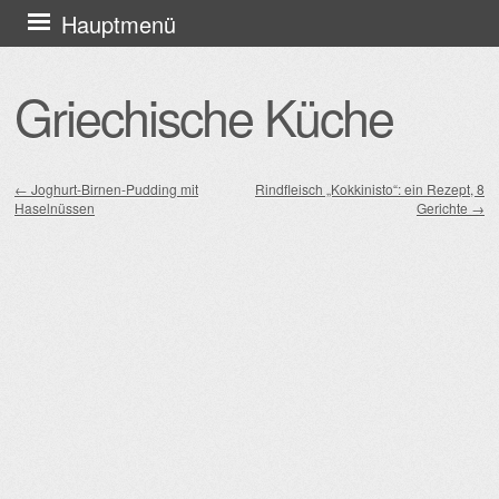
Zum
Hauptmenü
Inhalt
springen
Griechische Küche
←
Joghurt-Birnen-Pudding mit
Rindfleisch „Kokkinisto“: ein Rezept, 8
Haselnüssen
Gerichte
→
Beitragsnavigation