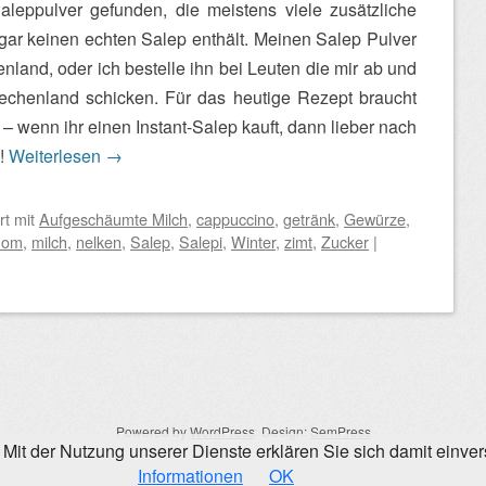
Saleppulver gefunden, die meistens viele zusätzliche
ar keinen echten Salep enthält. Meinen Salep Pulver
nland, oder ich bestelle ihn bei Leuten die mir ab und
echenland schicken. Für das heutige Rezept braucht
wenn ihr einen Instant-Salep kauft, dann lieber nach
n!
Weiterlesen
→
rt mit
Aufgeschäumte Milch
,
cappuccino
,
getränk
,
Gewürze
,
mom
,
milch
,
nelken
,
Salep
,
Salepi
,
Winter
,
zimt
,
Zucker
|
Powered by
WordPress
. Design:
SemPress
e. Mit der Nutzung unserer Dienste erklären Sie sich damit ein
Informationen
OK