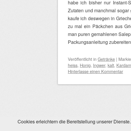
habe ich bisher nur Instant-
Zutaten und manchmal sogar g
kaufe ich deswegen in Grieche
zu mal ein Päckchen aus Gri
man puren gemahlenen Salep – 
Packungsanleitung zubereite
Veröffentlicht
in
Getränke
|
Markie
heiss
,
Honig
,
Ingwer
,
kalt
,
Karda
Hinterlasse einen Kommentar
Beitragsnavigation
Cookies erleichtern die Bereitstellung unserer Dienst