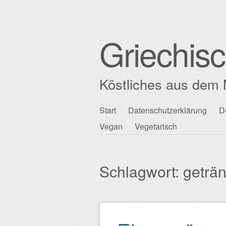
Griechis
Köstliches aus dem 
Zum
Start
Datenschutzerklärung
D
Hauptmenü
Inhalt
Vegan
Vegetarisch
springen
Schlagwort:
geträ