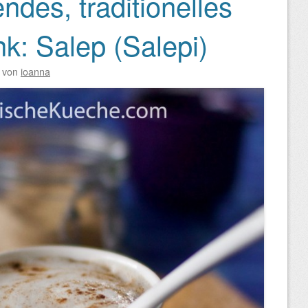
des, traditionelles
k: Salep (Salepi)
von
ioanna